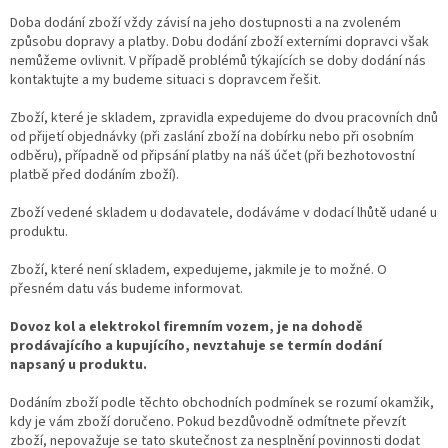
Doba dodání zboží vždy závisí na jeho dostupnosti a na zvoleném
způsobu dopravy a platby. Dobu dodání zboží externími dopravci však
nemůžeme ovlivnit. V případě problémů týkajících se doby dodání nás
kontaktujte a my budeme situaci s dopravcem řešit.
Zboží, které je skladem, zpravidla expedujeme do dvou pracovních dnů
od přijetí objednávky (při zaslání zboží na dobírku nebo při osobním
odběru), případně od připsání platby na náš účet (při bezhotovostní
platbě před dodáním zboží).
Zboží vedené skladem u dodavatele, dodáváme v dodací lhůtě udané u
produktu.
Zboží, které není skladem, expedujeme, jakmile je to možné. O
přesném datu vás budeme informovat.
Dovoz kol a elektrokol firemním vozem, je na dohodě
prodávajícího a kupujícího, nevztahuje se termín dodání
napsaný u produktu.
Dodáním zboží podle těchto obchodních podmínek se rozumí okamžik,
kdy je vám zboží doručeno. Pokud bezdůvodně odmítnete převzít
zboží, nepovažuje se tato skutečnost za nesplnění povinnosti dodat