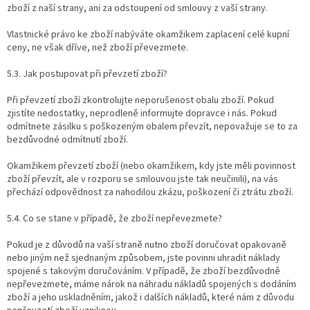
zboží z naší strany, ani za odstoupení od smlouvy z vaší strany.
Vlastnické právo ke zboží nabýváte okamžikem zaplacení celé kupní
ceny, ne však dříve, než zboží převezmete.
5.3. Jak postupovat při převzetí zboží?
Při převzetí zboží zkontrolujte neporušenost obalu zboží. Pokud
zjistíte nedostatky, neprodleně informujte dopravce i nás. Pokud
odmítnete zásilku s poškozeným obalem převzít, nepovažuje se to za
bezdůvodné odmítnutí zboží.
Okamžikem převzetí zboží (nebo okamžikem, kdy jste měli povinnost
zboží převzít, ale v rozporu se smlouvou jste tak neučinili), na vás
přechází odpovědnost za nahodilou zkázu, poškození či ztrátu zboží.
5.4. Co se stane v případě, že zboží nepřevezmete?
Pokud je z důvodů na vaší straně nutno zboží doručovat opakovaně
nebo jiným než sjednaným způsobem, jste povinni uhradit náklady
spojené s takovým doručováním. V případě, že zboží bezdůvodně
nepřevezmete, máme nárok na náhradu nákladů spojených s dodáním
zboží a jeho uskladněním, jakož i dalších nákladů, které nám z důvodu