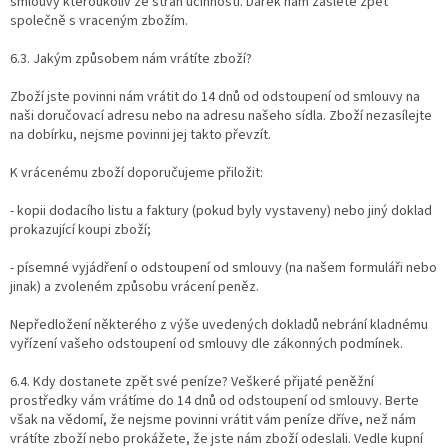
smlouvy kteroukoliv ze stran účinnosti. Dárek nám zašlete zpět
společně s vraceným zbožím.
6.3. Jakým způsobem nám vrátíte zboží?
Zboží jste povinni nám vrátit do 14 dnů od odstoupení od smlouvy na
naši doručovací adresu nebo na adresu našeho sídla. Zboží nezasílejte
na dobírku, nejsme povinni jej takto převzít.
K vrácenému zboží doporučujeme přiložit:
- kopii dodacího listu a faktury (pokud byly vystaveny) nebo jiný doklad
prokazující koupi zboží;
- písemné vyjádření o odstoupení od smlouvy (na našem formuláři nebo
jinak) a zvoleném způsobu vrácení peněz.
Nepředložení některého z výše uvedených dokladů nebrání kladnému
vyřízení vašeho odstoupení od smlouvy dle zákonných podmínek.
6.4. Kdy dostanete zpět své peníze? Veškeré přijaté peněžní
prostředky vám vrátíme do 14 dnů od odstoupení od smlouvy. Berte
však na vědomí, že nejsme povinni vrátit vám peníze dříve, než nám
vrátíte zboží nebo prokážete, že jste nám zboží odeslali. Vedle kupní