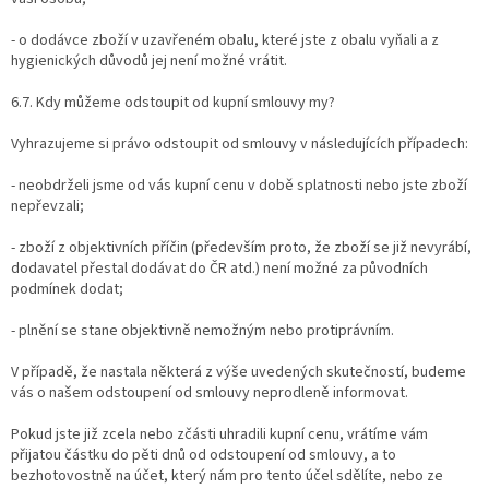
- o dodávce zboží v uzavřeném obalu, které jste z obalu vyňali a z
hygienických důvodů jej není možné vrátit.
6.7. Kdy můžeme odstoupit od kupní smlouvy my?
Vyhrazujeme si právo odstoupit od smlouvy v následujících případech:
- neobdrželi jsme od vás kupní cenu v době splatnosti nebo jste zboží
nepřevzali;
- zboží z objektivních příčin (především proto, že zboží se již nevyrábí,
dodavatel přestal dodávat do ČR atd.) není možné za původních
podmínek dodat;
- plnění se stane objektivně nemožným nebo protiprávním.
V případě, že nastala některá z výše uvedených skutečností, budeme
vás o našem odstoupení od smlouvy neprodleně informovat.
Pokud jste již zcela nebo zčásti uhradili kupní cenu, vrátíme vám
přijatou částku do pěti dnů od odstoupení od smlouvy, a to
bezhotovostně na účet, který nám pro tento účel sdělíte, nebo ze