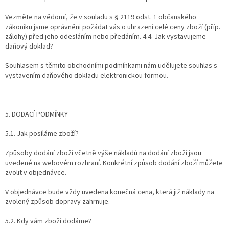
Vezměte na vědomí, že v souladu s § 2119 odst. 1 občanského
zákoníku jsme oprávněni požádat vás o uhrazení celé ceny zboží (příp.
zálohy) před jeho odesláním nebo předáním. 4.4. Jak vystavujeme
daňový doklad?
Souhlasem s těmito obchodními podmínkami nám udělujete souhlas s
vystavením daňového dokladu elektronickou formou.
5. DODACÍ PODMÍNKY
5.1. Jak posíláme zboží?
Způsoby dodání zboží včetně výše nákladů na dodání zboží jsou
uvedené na webovém rozhraní. Konkrétní způsob dodání zboží můžete
zvolit v objednávce.
V objednávce bude vždy uvedena konečná cena, která již náklady na
zvolený způsob dopravy zahrnuje.
5.2. Kdy vám zboží dodáme?