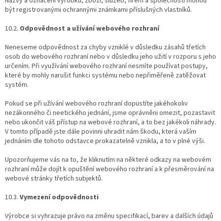
Názvy a označení výrobků, zboží, služeb, firem a společností mohou
být registrovanými ochrannými známkami příslušných vlastníků.
10.2.
Odpovědnost a užívání webového rozhraní
Neneseme odpovědnost za chyby vzniklé v důsledku zásahů třetích
osob do webového rozhraní nebo v důsledku jeho užití v rozporu s jeho
určením. Při využívání webového rozhraní nesmíte používat postupy,
které by mohly narušit funkci systému nebo nepřiměřeně zatěžovat
systém.
Pokud se při užívání webového rozhraní dopustíte jakéhokoliv
nezákonného či neetického jednání, jsme oprávněni omezit, pozastavit
nebo ukončit váš přístup na webové rozhraní, a to bez jakékoli náhrady.
V tomto případě jste dále povinni uhradit nám škodu, která vaším
jednáním dle tohoto odstavce prokazatelně vznikla, a to v plné výši.
Upozorňujeme vás na to, že kliknutím na některé odkazy na webovém
rozhraní může dojít k opuštění webového rozhraní a k přesměrování na
webové stránky třetích subjektů.
10.3.
Vymezení odpovědnosti
Výrobce si vyhrazuje právo na změnu specifikací, barev a dalších údajů