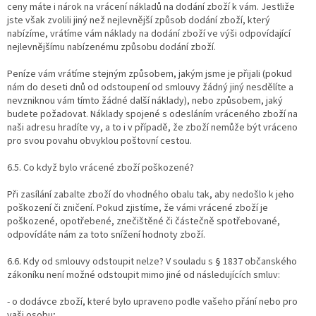
ceny máte i nárok na vrácení nákladů na dodání zboží k vám. Jestliže
jste však zvolili jiný než nejlevnější způsob dodání zboží, který
nabízíme, vrátíme vám náklady na dodání zboží ve výši odpovídající
nejlevnějšímu nabízenému způsobu dodání zboží.
Peníze vám vrátíme stejným způsobem, jakým jsme je přijali (pokud
nám do deseti dnů od odstoupení od smlouvy žádný jiný nesdělíte a
nevzniknou vám tímto žádné další náklady), nebo způsobem, jaký
budete požadovat. Náklady spojené s odesláním vráceného zboží na
naši adresu hradíte vy, a to i v případě, že zboží nemůže být vráceno
pro svou povahu obvyklou poštovní cestou.
6.5. Co když bylo vrácené zboží poškozené?
Při zasílání zabalte zboží do vhodného obalu tak, aby nedošlo k jeho
poškození či zničení. Pokud zjistíme, že vámi vrácené zboží je
poškozené, opotřebené, znečištěné či částečně spotřebované,
odpovídáte nám za toto snížení hodnoty zboží.
6.6. Kdy od smlouvy odstoupit nelze? V souladu s § 1837 občanského
zákoníku není možné odstoupit mimo jiné od následujících smluv:
- o dodávce zboží, které bylo upraveno podle vašeho přání nebo pro
vaši osobu;