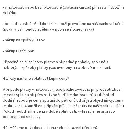
- v hotovosti nebo bezhotovostně (platební kartou) při zaslání zboží na
dobírku.
- bezhotovostně před dodáním zboží převodem na náš bankovní účet
(pokyny vám budou sděleny v potvrzení objednávky).
- nákup na splátky Essox
- nákup Platím pak
Případné další způsoby platby a případné poplatky spojené s
některými způsoby platby jsou uvedeny na webovém rozhraní.
4.2. Kdy nastane splatnost kupní ceny?
V případě platby v hotovosti (nebo bezhotovostně při převzetí zboží)
je cena splatná při převzetí zboží. Při bezhotovostní platbě před
dodáním zboží je cena splatná do pěti dnů od přijetí objednávky, cena
je uhrazena okamžikem připsání příslušné částky na náš bankovní účet.
Pokud neobdržíme cenu v době splatnosti, vyhrazujeme si právo
odstoupit od smlouvy.
4.3. Můžeme požadovat zálohu nebo uhrazení předem?