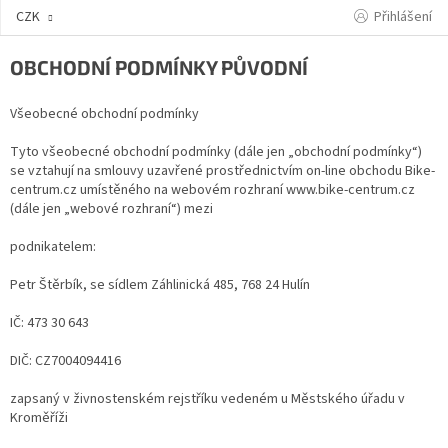
Přejít
Přihlášení
CZK
na
obsah
OBCHODNÍ PODMÍNKY PŮVODNÍ
Všeobecné obchodní podmínky
Tyto všeobecné obchodní podmínky (dále jen „obchodní podmínky“)
se vztahují na smlouvy uzavřené prostřednictvím on-line obchodu Bike-
centrum.cz umístěného na webovém rozhraní www.bike-centrum.cz
(dále jen „webové rozhraní“) mezi
podnikatelem:
Petr Štěrbík, se sídlem Záhlinická 485, 768 24 Hulín
IČ: 473 30 643
DIČ: CZ7004094416
zapsaný v živnostenském rejstříku vedeném u Městského úřadu v
Kroměříži