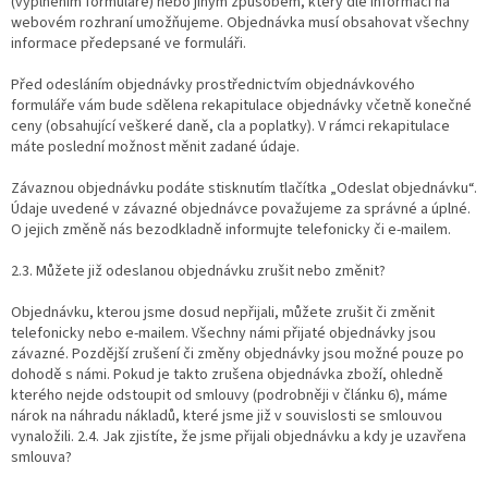
(vyplněním formuláře) nebo jiným způsobem, který dle informací na
webovém rozhraní umožňujeme. Objednávka musí obsahovat všechny
informace předepsané ve formuláři.
Před odesláním objednávky prostřednictvím objednávkového
formuláře vám bude sdělena rekapitulace objednávky včetně konečné
ceny (obsahující veškeré daně, cla a poplatky). V rámci rekapitulace
máte poslední možnost měnit zadané údaje.
Závaznou objednávku podáte stisknutím tlačítka „Odeslat objednávku“.
Údaje uvedené v závazné objednávce považujeme za správné a úplné.
O jejich změně nás bezodkladně informujte telefonicky či e-mailem.
2.3. Můžete již odeslanou objednávku zrušit nebo změnit?
Objednávku, kterou jsme dosud nepřijali, můžete zrušit či změnit
telefonicky nebo e-mailem. Všechny námi přijaté objednávky jsou
závazné. Pozdější zrušení či změny objednávky jsou možné pouze po
dohodě s námi. Pokud je takto zrušena objednávka zboží, ohledně
kterého nejde odstoupit od smlouvy (podrobněji v článku 6), máme
nárok na náhradu nákladů, které jsme již v souvislosti se smlouvou
vynaložili. 2.4. Jak zjistíte, že jsme přijali objednávku a kdy je uzavřena
smlouva?