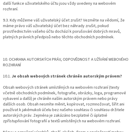
další funkce uživatelského účtu jsou vždy uvedeny na webovém
rozhraní.
9.3. Kdy můžeme váš uživatelský účet zrušit? Vezměte na vědomí, že
máme právo váš uživatelský účet bez náhrady zrušit, pokud
prostřednictvím vašeho účtu dochází k porušování dobrých mravů,
platných právních předpisů nebo těchto obchodních podmínek.
10. OCHRANA AUTORSKÝCH PRÁV, ODPOVĚDNOST A UŽÍVÁNÍ WEBOVÉHO
ROZHRANÍ
10.1.
Je obsah webových stránek chráněn autorským právem?
Obsah webových stránek umístěných na webovém rozhraní (texty
včetně obchodních podmínek, fotografie, obrázky, loga, programové
vybavení a další) je chráněn naším autorským právem nebo právy
dalších osob. Obsah nesmíte měnit, kopírovat, rozmnožovat, šířit ani
používat k jakémukoli účelu bez našeho souhlasu či souhlasu držitele
autorských práv. Zejména je zakázáno bezplatné či úplatné
zpřístupňování fotografií a textů umístěných na webovém rozhraní.