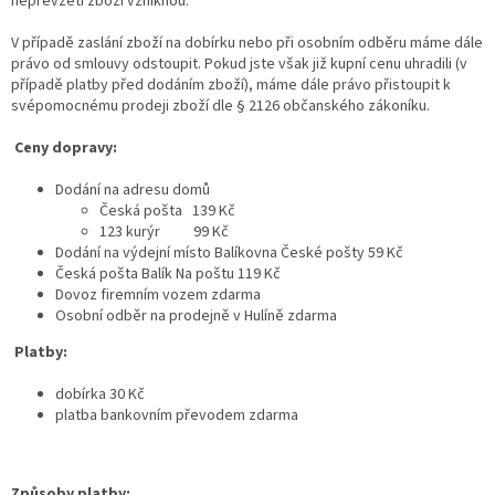
nepřevzetí zboží vzniknou.
V případě zaslání zboží na dobírku nebo při osobním odběru máme dále
právo od smlouvy odstoupit. Pokud jste však již kupní cenu uhradili (v
případě platby před dodáním zboží), máme dále právo přistoupit k
svépomocnému prodeji zboží dle § 2126 občanského zákoníku.
Ceny dopravy
:
Dodání na adresu domů
Česká pošta 139 Kč
123 kurýr 99 Kč
Dodání na výdejní místo Balíkovna České pošty 59 Kč
Česká pošta Balík Na poštu 119 Kč
Dovoz firemním vozem zdarma
Osobní odběr na prodejně v Hulíně zdarma
Platby
:
dobírka 30 Kč
platba bankovním převodem zdarma
Způsoby platby: