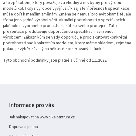
a to způsobem, který považuje za vhodný a nezbytný pro výrobu
modelů kol. I když výrobce vyvíjí úsilí k zajištění přesnosti specifikace,
může dojít k menším změnám. Změna se nemusí projevit okamžitě, ale
třeba jen v jedné výrobní sérii. Aktuální podrobnosti o specifikacích
jakéhokoli vybraného produktu získáte u svého prodejce. Tato
prezentace představuje doporučenou specifikaci navrženou
výrobcem. Zákazníkům se vždy doporučuje prodiskutovat konkrétní
podrobnosti nad konkrétním modelem, který máme skladem, zejména
pokud je výběr závislý na některé z inzerovaných funkcí.
Tyto obchodní podmínky jsou platné a účinné od 1.1.2022
Z
á
p
Informace pro vás
a
t
Jak nakupovat na www.bike-centrum.cz
í
Doprava a platba