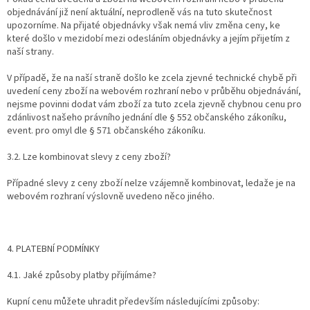
objednávání již není aktuální, neprodleně vás na tuto skutečnost
upozorníme. Na přijaté objednávky však nemá vliv změna ceny, ke
které došlo v mezidobí mezi odesláním objednávky a jejím přijetím z
naší strany.
V případě, že na naší straně došlo ke zcela zjevné technické chybě při
uvedení ceny zboží na webovém rozhraní nebo v průběhu objednávání,
nejsme povinni dodat vám zboží za tuto zcela zjevně chybnou cenu pro
zdánlivost našeho právního jednání dle § 552 občanského zákoníku,
event. pro omyl dle § 571 občanského zákoníku.
3.2. Lze kombinovat slevy z ceny zboží?
Případné slevy z ceny zboží nelze vzájemně kombinovat, ledaže je na
webovém rozhraní výslovně uvedeno něco jiného.
4. PLATEBNÍ PODMÍNKY
4.1. Jaké způsoby platby přijímáme?
Kupní cenu můžete uhradit především následujícími způsoby: