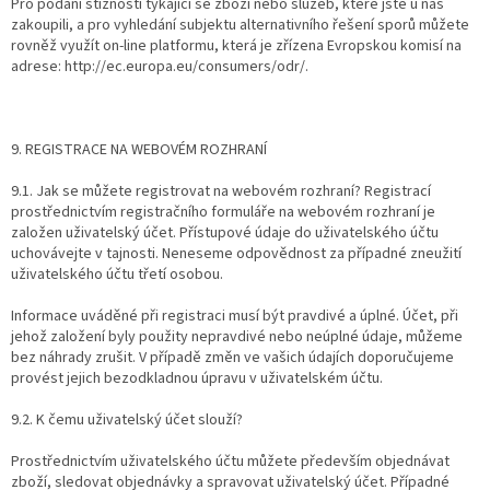
Pro podání stížnosti týkající se zboží nebo služeb, které jste u nás
zakoupili, a pro vyhledání subjektu alternativního řešení sporů můžete
rovněž využít on-line platformu, která je zřízena Evropskou komisí na
adrese: http://ec.europa.eu/consumers/odr/.
9. REGISTRACE NA WEBOVÉM ROZHRANÍ
9.1. Jak se můžete registrovat na webovém rozhraní? Registrací
prostřednictvím registračního formuláře na webovém rozhraní je
založen uživatelský účet. Přístupové údaje do uživatelského účtu
uchovávejte v tajnosti. Neneseme odpovědnost za případné zneužití
uživatelského účtu třetí osobou.
Informace uváděné při registraci musí být pravdivé a úplné. Účet, při
jehož založení byly použity nepravdivé nebo neúplné údaje, můžeme
bez náhrady zrušit. V případě změn ve vašich údajích doporučujeme
provést jejich bezodkladnou úpravu v uživatelském účtu.
9.2. K čemu uživatelský účet slouží?
Prostřednictvím uživatelského účtu můžete především objednávat
zboží, sledovat objednávky a spravovat uživatelský účet. Případné