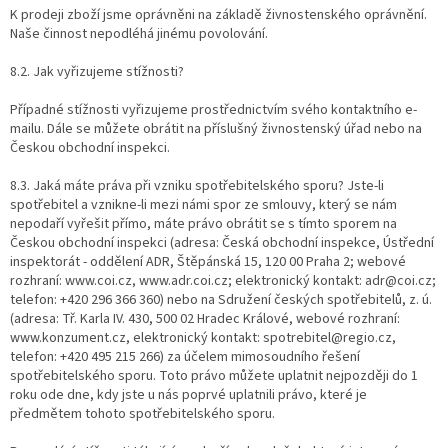
K prodeji zboží jsme oprávněni na základě živnostenského oprávnění.
Naše činnost nepodléhá jinému povolování.
8.2. Jak vyřizujeme stížnosti?
Případné stížnosti vyřizujeme prostřednictvím svého kontaktního e-
mailu. Dále se můžete obrátit na příslušný živnostenský úřad nebo na
Českou obchodní inspekci.
8.3. Jaká máte práva při vzniku spotřebitelského sporu? Jste-li
spotřebitel a vznikne-li mezi námi spor ze smlouvy, který se nám
nepodaří vyřešit přímo, máte právo obrátit se s tímto sporem na
Českou obchodní inspekci (adresa: Česká obchodní inspekce, Ústřední
inspektorát - oddělení ADR, Štěpánská 15, 120 00 Praha 2; webové
rozhraní: www.coi.cz, www.adr.coi.cz; elektronický kontakt: adr@coi.cz;
telefon: +420 296 366 360) nebo na Sdružení českých spotřebitelů, z. ú.
(adresa: Tř. Karla IV. 430, 500 02 Hradec Králové, webové rozhraní:
www.konzument.cz, elektronický kontakt: spotrebitel@regio.cz,
telefon: +420 495 215 266) za účelem mimosoudního řešení
spotřebitelského sporu. Toto právo můžete uplatnit nejpozději do 1
roku ode dne, kdy jste u nás poprvé uplatnili právo, které je
předmětem tohoto spotřebitelského sporu.