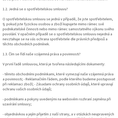
1.2. Jedná se o spotřebitelskou smlouvu?
O spotřebitelskou smlouvu se jedná v případě, že jste spotřebitelem,
tj. pokud jste fyzickou osobou a zboží kupujete mimo rámec své
podnikatelské činnosti nebo mimo rámec samostatného výkonu svého
povolání. V opačném případě se o spotřebitelskou smlouvu nejedná a
nevztahuje se na vás ochrana spotřebitele dle právních předpisů a
těchto obchodních podmínek.
1.3. Čím se řídí naše vzájemná práva a povinnosti?
V první řadě smlouvou, která je tvořena následujícími dokumenty:
- těmito obchodními podmínkami, které vymezují naše vzájemná práva
a povinnosti; - Reklamačním řádem, podle kterého budeme postupovat
při reklamaci zboží; - Zásadami ochrany osobních údajů, které upravují
ochranu vašich osobních údajů;
- podmínkami a pokyny uvedenými na webovém rozhraní zejména při
uzavírání smlouvy;
- objednávkou a jejím přijetím z naší strany, a v otázkách neupravených