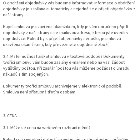
O obdržení objednávky vás budeme informovat. Informace o obdržení
objednávky je zasílána automaticky a nejedná se o přijetí objednávky z
naší strany.
Kupní smlouva je uzavřena okamžikem, kdy je vám doručeno přijetí
objednávky z naší strany na e-mailovou adresu, kterou jste uvedli v
objednávce. Pokud by k přijetí objednávky nedošlo, je smlouva
uzavřena okamžikem, kdy převezmete objednané zboží.
2.4. Máte možnost získat smlouvu v textové podobě? Dokumenty
tvořící smlouvu vám budou zaslány e-mailem nebo na vaši žádost
vytištěny poštou. Při zasílání poštou vás můžeme požádat o úhradu
nákladů s tím spojených.
Dokumenty tvořící smlouvu archivujeme v elektronické podobě.
Smlouva není přístupná třetím osobám.
3. CENA
3.1. Může se cena na webovém rozhraní měnit?
Pokud cena uvedená u zboží na webovém rozhraní nebo v průběhu