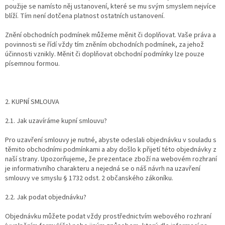
použije se namísto něj ustanovení, které se mu svým smyslem nejvíce
blíží. Tím není dotčena platnost ostatních ustanovení.
Znění obchodních podmínek můžeme měnit či doplňovat. Vaše práva a
povinnosti se řídí vždy tím zněním obchodních podmínek, za jehož
účinnosti vznikly. Měnit či doplňovat obchodní podmínky lze pouze
písemnou formou.
2. KUPNÍ SMLOUVA
2.1. Jak uzavíráme kupní smlouvu?
Pro uzavření smlouvy je nutné, abyste odeslali objednávku v souladu s
těmito obchodními podmínkami a aby došlo k přijetí této objednávky z
naší strany. Upozorňujeme, že prezentace zboží na webovém rozhraní
je informativního charakteru a nejedná se o náš návrh na uzavření
smlouvy ve smyslu § 1732 odst. 2 občanského zákoníku.
2.2. Jak podat objednávku?
Objednávku můžete podat vždy prostřednictvím webového rozhraní