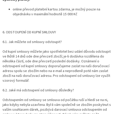
online převod platební kartou zdarma, je možný pouze na
objednávku v maximální hodnotě 15 000 Kč
6. ODSTOUPENÍ OD KUPNÍ SMLOUVY
6.1. Jak můžete od smlouvy odstoupit?
Od kupní smlouvy můžete jako spotřebitel bez udání důvodu odstoupit
ve lhůtě 14 dnů ode dne převzetí zboží; je-li dodávka rozdělena do
několika částí, ode dne převzetí poslední dodávky. Oznámení o
odstoupení od kupní smlouvy doporučujeme zaslat na naši doručovací
adresu spolu se zbožím nebo na e-mail a neprodleně poté nám zaslat
zboží na naši doručovací adresu. Pro odstoupení od smlouvy lze využít
vzorový formulář.
6.2. Jaké má odstoupení od smlouvy důsledky?
Odstoupením od smlouvy se smlouva od počátku ruší a hledí se na ni,
jako kdyby nebyla uzavřena. Byl-li vám společně se zbožím poskytnut s
vaším souhlasem dárek, pozbývá darovací smlouva odstoupením od