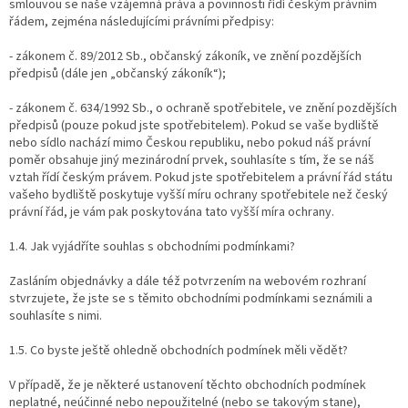
smlouvou se naše vzájemná práva a povinnosti řídí českým právním
řádem, zejména následujícími právními předpisy:
- zákonem č. 89/2012 Sb., občanský zákoník, ve znění pozdějších
předpisů (dále jen „občanský zákoník“);
- zákonem č. 634/1992 Sb., o ochraně spotřebitele, ve znění pozdějších
předpisů (pouze pokud jste spotřebitelem). Pokud se vaše bydliště
nebo sídlo nachází mimo Českou republiku, nebo pokud náš právní
poměr obsahuje jiný mezinárodní prvek, souhlasíte s tím, že se náš
vztah řídí českým právem. Pokud jste spotřebitelem a právní řád státu
vašeho bydliště poskytuje vyšší míru ochrany spotřebitele než český
právní řád, je vám pak poskytována tato vyšší míra ochrany.
1.4. Jak vyjádříte souhlas s obchodními podmínkami?
Zasláním objednávky a dále též potvrzením na webovém rozhraní
stvrzujete, že jste se s těmito obchodními podmínkami seznámili a
souhlasíte s nimi.
1.5. Co byste ještě ohledně obchodních podmínek měli vědět?
V případě, že je některé ustanovení těchto obchodních podmínek
neplatné, neúčinné nebo nepoužitelné (nebo se takovým stane),