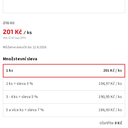
Měrná
216 Kč
cena:
201 Kč
/ ks
166,12 Kč bez DPH
Můžeme doručit do:
12.8.2026
Množstevní sleva
1 ks
201 Kč
/ ks
2 ks = sleva 3 %
194,97 Kč
/ ks
3 - 4 ks = sleva 5 %
190,95 Kč
/ ks
5 a více ks = sleva 7 %
186,93 Kč
/ ks
Ušetříte
0 Kč