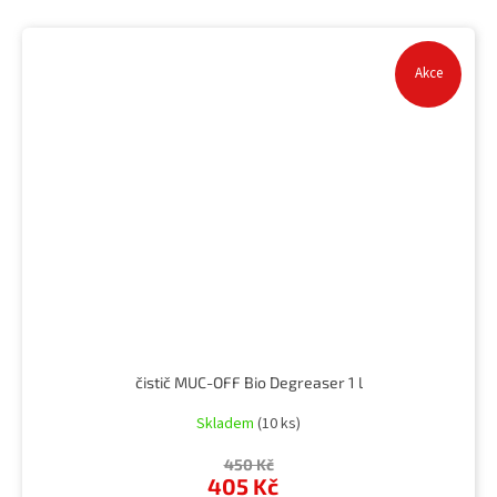
Akce
čistič MUC-OFF Bio Degreaser 1 l
Skladem
(10 ks)
450 Kč
405 Kč