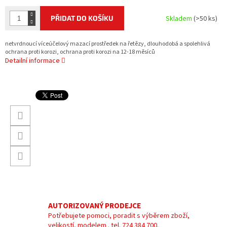
PŘIDAT DO KOŠÍKU
Skladem
(>50 ks)
netvrdnoucí víceúčelový mazací prostředek na řetězy, dlouhodobá a spolehlivá
ochrana proti korozi, ochrana proti korozi na 12-18 měsíců
Detailní informace
AUTORIZOVANÝ PRODEJCE
Potřebujete pomoci, poradit s výběrem zboží,
velikostí, modelem . tel. 724 384 700.