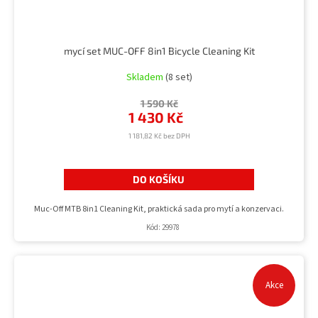
mycí set MUC-OFF 8in1 Bicycle Cleaning Kit
Skladem
(8 set)
1 590 Kč
1 430 Kč
1 181,82 Kč bez DPH
DO KOŠÍKU
Muc-Off MTB 8in1 Cleaning Kit, praktická sada pro mytí a konzervaci.
Kód:
29978
Akce