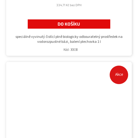
334,71 Kč bez DPH
DO KOŠÍKU
speciálně vyvinutý čistící plně biologicky odbouratelný prostředek na
vodorozpustné bázi, balení plechovka 1 l
Kód:
30038
Akce