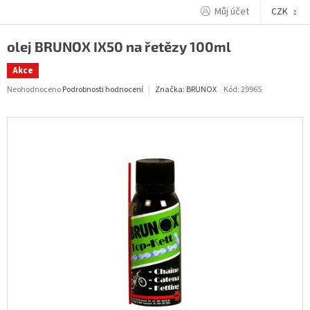
Přejít
Můj účet
CZK
na
obsah
olej BRUNOX IX50 na řetězy 100ml
Akce
Průměrné
Neohodnoceno
Podrobnosti hodnocení
Kód:
29965
Značka:
BRUNOX
hodnocení
produktu
je
0,0
z
5
hvězdiček.