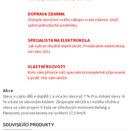
DOPRAVA ZDARMA
Získejte doručení svého nákupu zcela zdarma. Stačí
splnit jednoduché podmínky.
SPECIALISTA NA ELEKTROKOLA
Jak vybrat vhodné elektrokolo. Prodáváme elektrokola
od roku 2011.
VLASTNÍ ROZVOZY
Kolo vám přiveze náš specialista kompletně připravené
k jízdě. Vše vám ukáže.
Akce
Slevy u cyklo dílů a doplňů 2 a více ks sleva až 7 % Pro získání slevy -6
% u kola se slevovým kódem. Zkopirujte AKCE6 a v košíku vložte a
sleva se vám projeví. E-kola se středovým motorem Bafang a
Panasonic jsou nastaveny na rychlost 27,5 km/h
SOUVISEJÍCÍ PRODUKTY