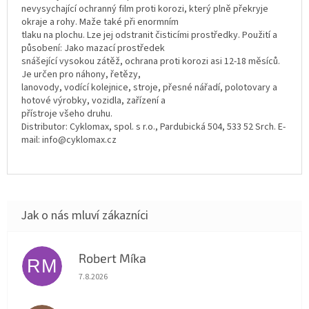
nevysychající ochranný film proti korozi, který plně překryje
okraje a rohy. Maže také při enormním
tlaku na plochu. Lze jej odstranit čisticími prostředky. Použití a
působení: Jako mazací prostředek
snášející vysokou zátěž, ochrana proti korozi asi 12-18 měsíců.
Je určen pro náhony, řetězy,
lanovody, vodící kolejnice, stroje, přesné nářadí, polotovary a
hotové výrobky, vozidla, zařízení a
přístroje všeho druhu.
Distributor: Cyklomax, spol. s r.o., Pardubická 504, 533 52 Srch. E-
mail: info@cyklomax.cz
Robert Míka
RM
Hodnocení obchodu je 5 z 5 hvězdiček.
7.8.2026