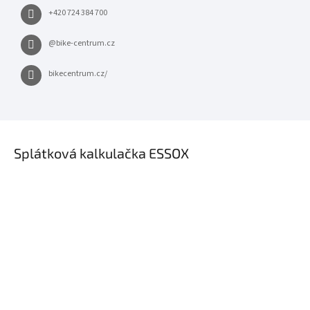
+420 724 384 700
@bike-centrum.cz
bikecentrum.cz/
×
Splátková kalkulačka ESSOX