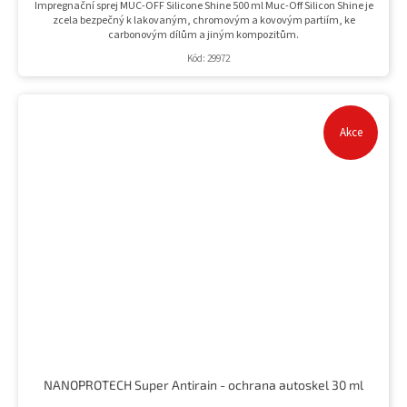
Impregnační sprej MUC-OFF Silicone Shine 500 ml Muc-Off Silicon Shine je
zcela bezpečný k lakovaným, chromovým a kovovým partiím, ke
carbonovým dílům a jiným kompozitům.
Kód:
29972
Akce
NANOPROTECH Super Antirain - ochrana autoskel 30 ml