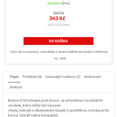
Skladem
(9 ks)
369 Kč
343 Kč
283,47 Kč bez DPH
DO KOŠÍKU
čistící set na autoskla, moto přilby a ostatní ošetření pro ideální viditelnost
Kód:
29948
Popis
Podobné (4)
Související soubory (1)
Hodnocení
Diskuze
Brunox IX 50 ochrana proti korozi. Je netvrdnoucí vícefunkční
výrobek, který může být nasazen
všude, kde jde o dlouhodobé mazání a spolehlivou ochranu proti
korozi. Vytváří velice kompaktní