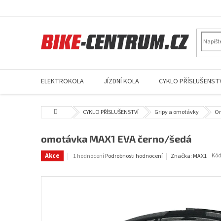
Přejít
na
obsah
ELEKTROKOLA
JÍZDNÍ KOLA
CYKLO PŘÍSLUŠENSTV
Domů
CYKLO PŘÍSLUŠENSTVÍ
Gripy a omotávky
Om
omotávka MAX1 EVA černo/šedá
Průměrné
Akce
Kód
1 hodnocení
Podrobnosti hodnocení
Značka:
MAX1
hodnocení
produktu
je
5,0
z
5
hvězdiček.