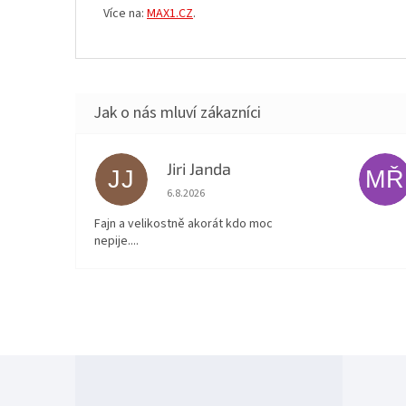
Více na:
MAX1.CZ
.
Jiri Janda
JJ
MŘ
Hodnocení obchodu je 5 z 5 hvězdiček.
6.8.2026
Fajn a velikostně akorát kdo moc
nepije....
Z
á
p