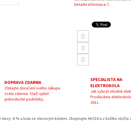
Detailní informace
SPECIALISTA NA
DOPRAVA ZDARMA
ELEKTROKOLA
Získejte doručení svého nákupu
Jak vybrat vhodné elek
zcela zdarma. Stačí splnit
Prodáváme elektrokola
jednoduché podmínky.
2011.
kání slevy -6 % u kola se slevovým kódem. Zkopirujte AKCE6 a v košíku vložt