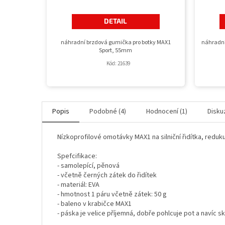
DETAIL
náhradní brzdová gumička pro botky MAX1
náhradní
Sport, 55mm
Kód:
21639
Popis
Podobné (4)
Hodnocení (1)
Disku
Nízkoprofilové omotávky MAX1 na silniční řidítka, reduku
Spefcifikace:
- samolepící, pěnová
- včetně černých zátek do řidítek
- materiál: EVA
- hmotnost 1 páru včetně zátek: 50 g
- baleno v krabičce MAX1
- páska je velice příjemná, dobře pohlcuje pot a navíc 