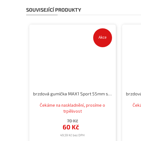
SOUVISEJÍCÍ PRODUKTY
Akce
brzdová gumička MAX1 Sport 55mm silniční
Čekáme na naskladnění, prosíme o
Čeká
trpělivost
70 Kč
60 Kč
49,59 Kč bez DPH