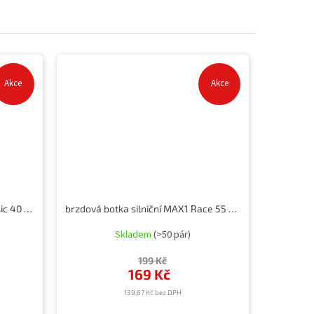
Akce
Akce
brzdová botka silniční MAX1 Basic 40 mm
brzdová botka silniční MAX1 Race 55 mm výměnná červený elox
Skladem
(>50 pár)
199 Kč
169 Kč
139,67 Kč bez DPH