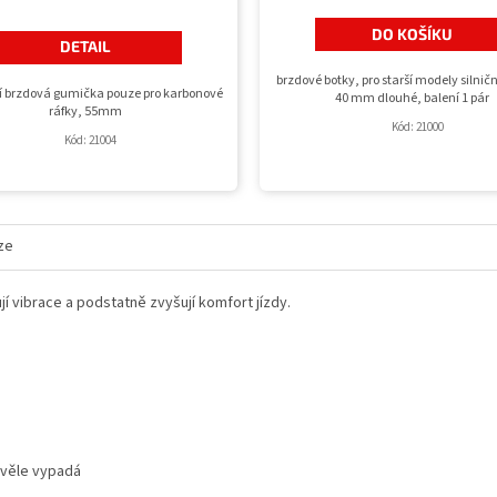
DO KOŠÍKU
DETAIL
brzdové botky, pro starší modely silnič
 brzdová gumička pouze pro karbonové
40 mm dlouhé, balení 1 pár
ráfky, 55mm
Kód:
21000
Kód:
21004
ze
jí vibrace a podstatně zvyšují komfort jízdy.
skvěle vypadá