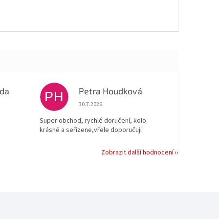
oda
Petra Houdková
PH
 5 z 5 hvězdiček.
Hodnocení obchodu je 5 z 5 hvězdiček.
30.7.2026
Super obchod, rychlé doručení, kolo
krásné a seřízene,vřele doporučuji
Zobrazit další hodnocení