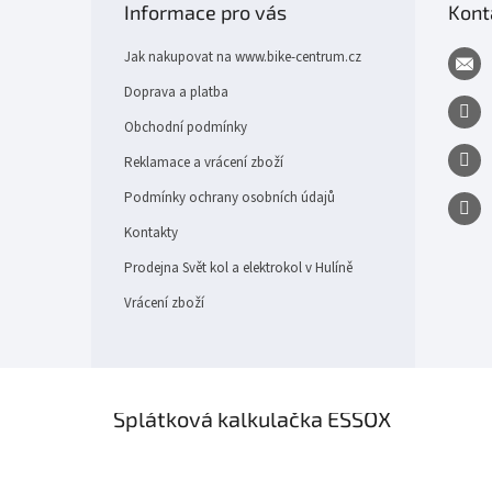
Informace pro vás
Kont
a
t
Jak nakupovat na www.bike-centrum.cz
í
Doprava a platba
Obchodní podmínky
Reklamace a vrácení zboží
Podmínky ochrany osobních údajů
Kontakty
Prodejna Svět kol a elektrokol v Hulíně
Vrácení zboží
×
Splátková kalkulačka ESSOX