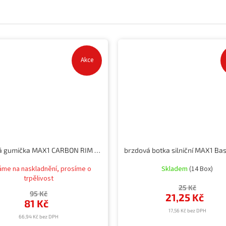
Akce
brzdová gumička MAX1 CARBON RIM 55mm silniční
me na naskladnění, prosíme o
Skladem
(14 Box)
trpělivost
25 Kč
95 Kč
21,25 Kč
81 Kč
17,56 Kč bez DPH
66,94 Kč bez DPH