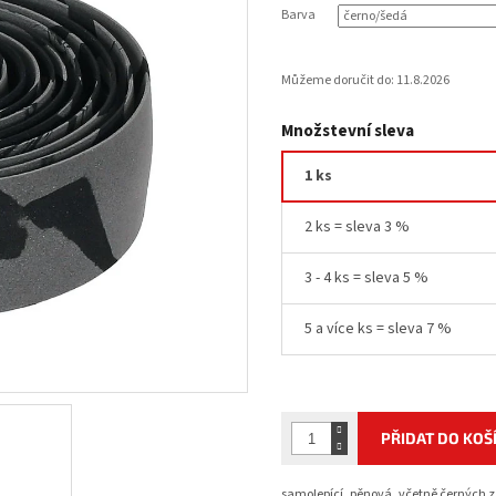
Barva
Můžeme doručit do:
11.8.2026
Množstevní sleva
1 ks
2 ks = sleva 3 %
3 - 4 ks = sleva 5 %
5 a více ks = sleva 7 %
PŘIDAT DO KOŠ
samolepící, pěnová, včetně černých zá