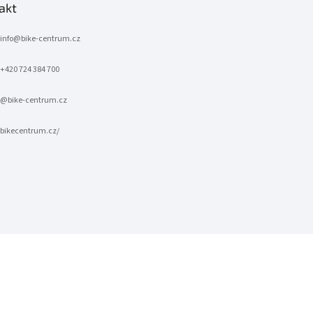
akt
info
@
bike-centrum.cz
+420 724 384 700
@bike-centrum.cz
bikecentrum.cz/