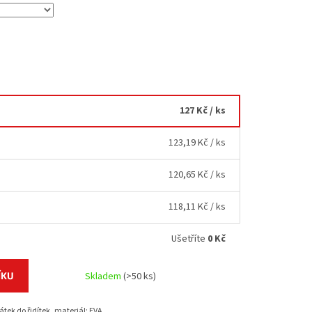
127 Kč
/ ks
123,19 Kč
/ ks
120,65 Kč
/ ks
118,11 Kč
/ ks
Ušetříte
0 Kč
ÍKU
Skladem
(>50 ks)
tek do řidítek, materiál: EVA