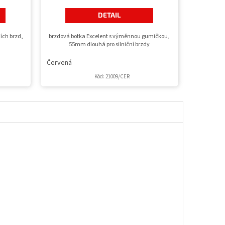
DETAIL
ních brzd,
brzdová botka Excelent s výměnnou gumičkou,
55mm dlouhá pro silniční brzdy
Červená
Kód:
21009/CER