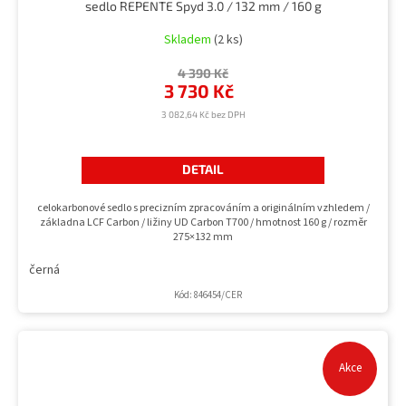
sedlo REPENTE Spyd 3.0 / 132 mm / 160 g
Skladem
(2 ks)
4 390 Kč
3 730 Kč
3 082,64 Kč bez DPH
DETAIL
celokarbonové sedlo s precizním zpracováním a originálním vzhledem /
základna LCF Carbon / ližiny UD Carbon T700 / hmotnost 160 g / rozměr
275×132 mm
černá
Kód:
846454/CER
Akce