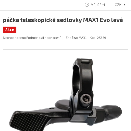
Přejít
Můj účet
CZK
na
obsah
páčka teleskopické sedlovky MAX1 Evo levá
Akce
Průměrné
Neohodnoceno
Podrobnosti hodnocení
Kód:
25689
Značka:
MAX1
hodnocení
produktu
je
0,0
z
5
hvězdiček.