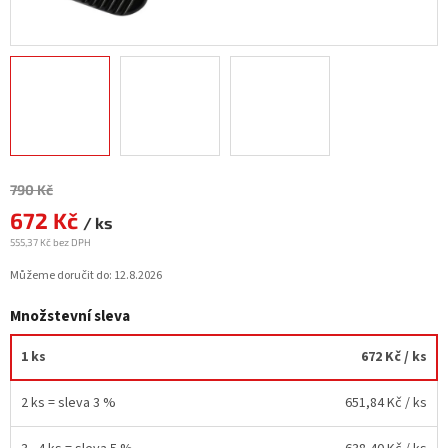
Měrná
790 Kč
cena:
672 Kč
/ ks
555,37 Kč bez DPH
Můžeme doručit do:
12.8.2026
Množstevní sleva
1 ks
672 Kč
/ ks
2 ks = sleva 3 %
651,84 Kč
/ ks