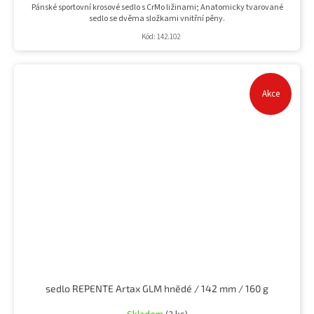
Pánské sportovní krosové sedlo s CrMo ližinami; Anatomicky tvarované
sedlo se dvěma složkami vnitřní pěny.
Kód:
142.102
Akce
sedlo REPENTE Artax GLM hnědé / 142 mm / 160 g