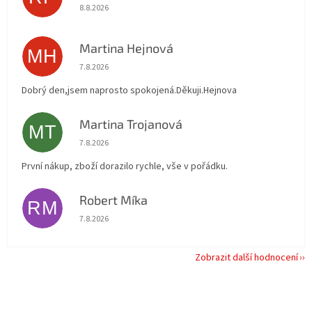
Hodnocení obchodu je 5 z 5 hvězdiček.
8.8.2026
Martina Hejnová
MH
Hodnocení obchodu je 5 z 5 hvězdiček.
7.8.2026
Dobrý den,jsem naprosto spokojená.Děkuji.Hejnova
Martina Trojanová
MT
Hodnocení obchodu je 5 z 5 hvězdiček.
7.8.2026
První nákup, zboží dorazilo rychle, vše v pořádku.
Robert Míka
RM
Hodnocení obchodu je 5 z 5 hvězdiček.
7.8.2026
Zobrazit další hodnocení