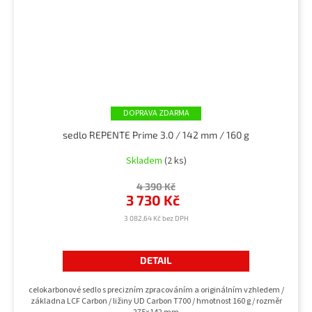
ZDARMA
sedlo REPENTE Prime 3.0 / 142 mm / 160 g
Skladem
(2 ks)
4 390 Kč
3 730 Kč
3 082,64 Kč bez DPH
DETAIL
celokarbonové sedlo s precizním zpracováním a originálním vzhledem /
základna LCF Carbon / ližiny UD Carbon T700 / hmotnost 160 g / rozměr