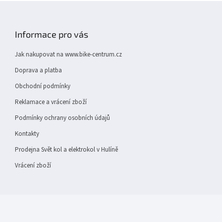
Z
á
p
Informace pro vás
a
t
Jak nakupovat na www.bike-centrum.cz
í
Doprava a platba
Obchodní podmínky
Reklamace a vrácení zboží
Podmínky ochrany osobních údajů
Kontakty
Prodejna Svět kol a elektrokol v Hulíně
Vrácení zboží