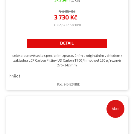
Skladem
(2 ks)
4 390 Kč
3 730 Kč
3 082,64 Kč bez DPH
DETAIL
celokarbonové sedlo s precizním zpracováním a originálním vzhledem /
základna LCF Carbon / ližiny UD Carbon T700 / hmotnost 160 g / rozměr
275×142 mm
hnědá
Kód:
846472/HNE
Akce