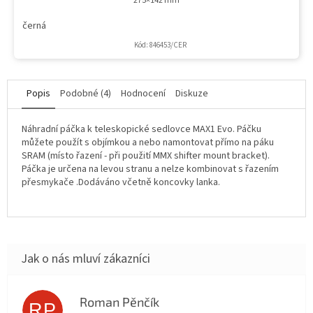
275×142 mm
černá
Kód:
846453/CER
Popis
Podobné (4)
Hodnocení
Diskuze
Náhradní páčka k teleskopické sedlovce MAX1 Evo. Páčku
můžete použít s objímkou a nebo namontovat přímo na páku
SRAM (místo řazení - při použití MMX shifter mount bracket).
Páčka je určena na levou stranu a nelze kombinovat s řazením
přesmykače .Dodáváno včetně koncovky lanka.
Roman Pěnčík
RP