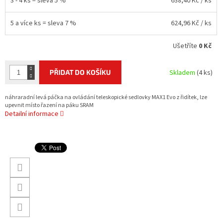
3 - 4 ks = sleva 5 %
638,40 Kč
/ ks
5 a více ks = sleva 7 %
624,96 Kč
/ ks
Ušetříte
0 Kč
PŘIDAT DO KOŠÍKU
Skladem
(4 ks)
náhraradní levá páčka na ovládání teleskopické sedlovky MAX1 Evo z řidítek, lze
upevnit místo řazení na páku SRAM
Detailní informace