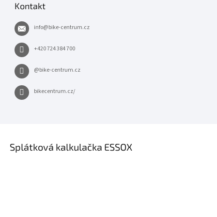
Kontakt
info
@
bike-centrum.cz
+420 724 384 700
@bike-centrum.cz
bikecentrum.cz/
×
Splátková kalkulačka ESSOX