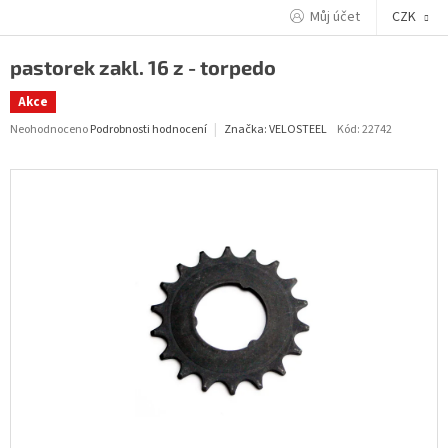
Přejít
Můj účet
CZK
na
obsah
pastorek zakl. 16 z - torpedo
Akce
Průměrné
Neohodnoceno
Podrobnosti hodnocení
Kód:
22742
Značka:
VELOSTEEL
hodnocení
produktu
je
0,0
z
5
hvězdiček.