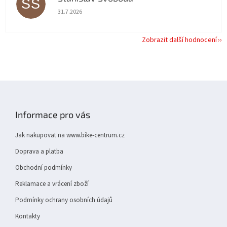
SS
Hodnocení obchodu je 5 z 5 hvězdiček.
31.7.2026
Zobrazit další hodnocení
Z
á
p
Informace pro vás
a
t
Jak nakupovat na www.bike-centrum.cz
í
Doprava a platba
Obchodní podmínky
Reklamace a vrácení zboží
Podmínky ochrany osobních údajů
Kontakty