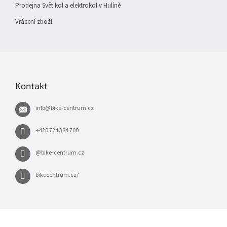
Prodejna Svět kol a elektrokol v Hulíně
Vrácení zboží
Kontakt
info
@
bike-centrum.cz
+420 724 384 700
@bike-centrum.cz
bikecentrum.cz/
×