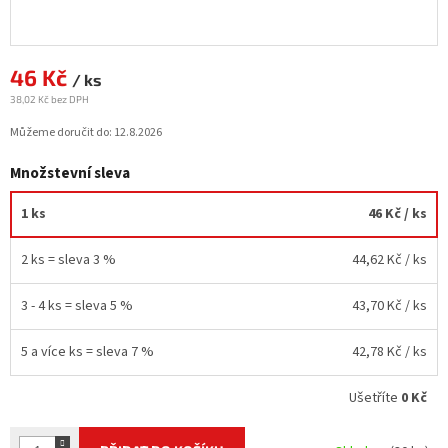
46 Kč
Měrná
/ ks
cena:
38,02 Kč bez DPH
Můžeme doručit do:
12.8.2026
Množstevní sleva
1 ks
46 Kč
/ ks
2 ks = sleva 3 %
44,62 Kč
/ ks
3 - 4 ks = sleva 5 %
43,70 Kč
/ ks
5 a více ks = sleva 7 %
42,78 Kč
/ ks
Ušetříte
0 Kč