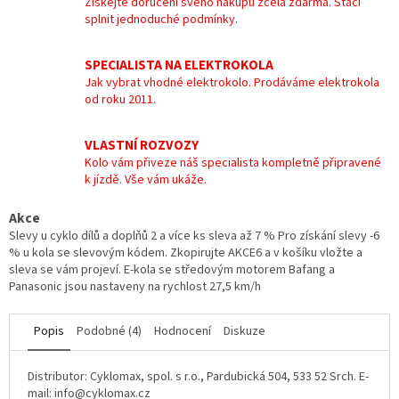
Získejte doručení svého nákupu zcela zdarma. Stačí
splnit jednoduché podmínky.
SPECIALISTA NA ELEKTROKOLA
Jak vybrat vhodné elektrokolo. Prodáváme elektrokola
od roku 2011.
VLASTNÍ ROZVOZY
Kolo vám přiveze náš specialista kompletně připravené
k jízdě. Vše vám ukáže.
Akce
Slevy u cyklo dílů a doplňů 2 a více ks sleva až 7 % Pro získání slevy -6
% u kola se slevovým kódem. Zkopirujte AKCE6 a v košíku vložte a
sleva se vám projeví. E-kola se středovým motorem Bafang a
Panasonic jsou nastaveny na rychlost 27,5 km/h
Popis
Podobné (4)
Hodnocení
Diskuze
Distributor: Cyklomax, spol. s r.o., Pardubická 504, 533 52 Srch. E-
mail: info@cyklomax.cz