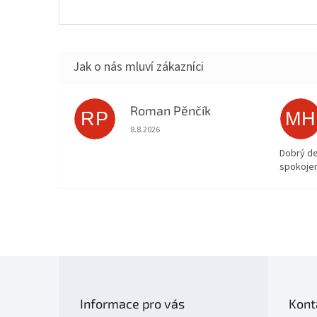
Roman Pěnčík
RP
MH
Hodnocení obchodu je 5 z 5 hvězdiček.
8.8.2026
Dobrý d
spokojen
Z
á
p
Informace pro vás
Kont
a