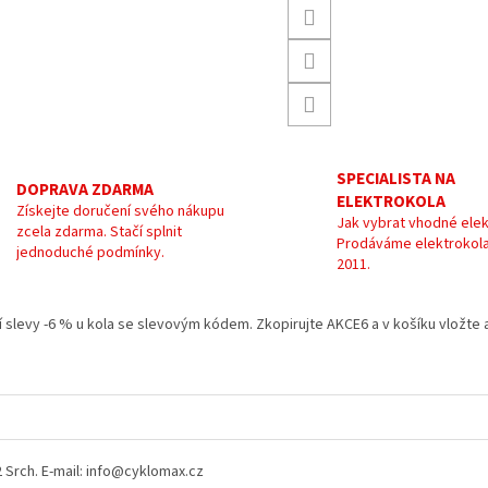
SPECIALISTA NA
DOPRAVA ZDARMA
ELEKTROKOLA
Získejte doručení svého nákupu
Jak vybrat vhodné elek
zcela zdarma. Stačí splnit
Prodáváme elektrokola
jednoduché podmínky.
2011.
kání slevy -6 % u kola se slevovým kódem. Zkopirujte AKCE6 a v košíku vložt
52 Srch. E-mail: info@cyklomax.cz