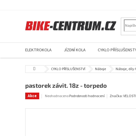
Přejít
na
obsah
ELEKTROKOLA
JÍZDNÍ KOLA
CYKLO PŘÍSLUŠENSTV
Domů
CYKLO PŘÍSLUŠENSTVÍ
Náboje
Náboje, díly
pastorek závit. 18z - torpedo
Průměrné
Akce
Neohodnoceno
Podrobnosti hodnocení
Značka:
VELOST
hodnocení
produktu
je
0,0
z
5
hvězdiček.