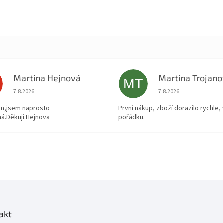
Martina Hejnová
Martina Trojan
MT
Hodnocení obchodu je 5 z 5 hvězdiček.
Hodnocení obchodu je
7.8.2026
7.8.2026
en,jsem naprosto
První nákup, zboží dorazilo rychle,
á.Děkuji.Hejnova
pořádku.
akt