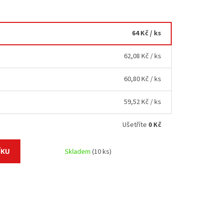
64 Kč
/ ks
62,08 Kč
/ ks
60,80 Kč
/ ks
59,52 Kč
/ ks
Ušetříte
0 Kč
ÍKU
Skladem
(10 ks)