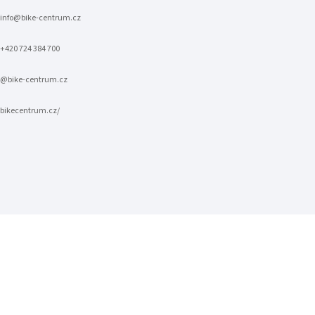
info
@
bike-centrum.cz
+420 724 384 700
@bike-centrum.cz
bikecentrum.cz/