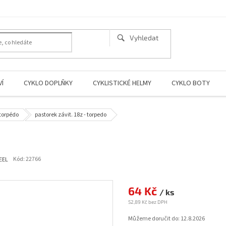
Í
CYKLO DOPLŇKY
CYKLISTICKÉ HELMY
CYKLO BOTY
-torpédo
pastorek závit. 18z - torpedo
Kód:
22766
EEL
64 Kč
Měrná
/ ks
cena:
52,89 Kč bez DPH
Můžeme doručit do:
12.8.2026