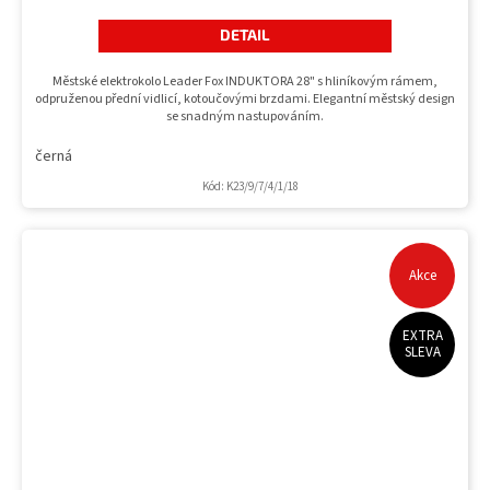
DETAIL
Městské elektrokolo Leader Fox INDUKTORA 28" s hliníkovým rámem,
odpruženou přední vidlicí, kotoučovými brzdami. Elegantní městský design
se snadným nastupováním.
černá
Kód:
K23/9/7/4/1/18
Akce
EXTRA
SLEVA