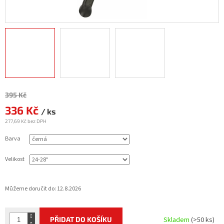
Měrná
395 Kč
cena:
336 Kč
/ ks
277,69 Kč bez DPH
Barva
Velikost
Můžeme doručit do:
12.8.2026
PŘIDAT DO KOŠÍKU
Skladem
(>50 ks)