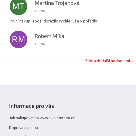
Martina Trojanová
MT
Hodnocení obchodu je 5 z 5 hvězdiček.
7.8.2026
První nákup, zboží dorazilo rychle, vše v pořádku.
Robert Míka
RM
Hodnocení obchodu je 5 z 5 hvězdiček.
7.8.2026
Zobrazit další hodnocení
Z
á
p
Informace pro vás
a
t
Jak nakupovat na www.bike-centrum.cz
í
Doprava a platba