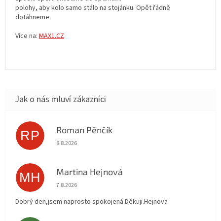
polohy, aby kolo samo stálo na stojánku. Opět řádně
dotáhneme.
Více na:
MAX1.CZ
Roman Pěnčík
RP
Hodnocení obchodu je 5 z 5 hvězdiček.
8.8.2026
Martina Hejnová
MH
Hodnocení obchodu je 5 z 5 hvězdiček.
7.8.2026
Dobrý den,jsem naprosto spokojená.Děkuji.Hejnova