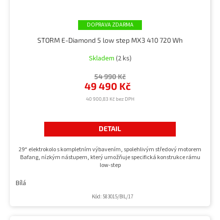
ZDARMA
STORM E-Diamond 5 low step MX3 410 720 Wh
Skladem
(2 ks)
54 990 Kč
49 490 Kč
40 900,83 Kč bez DPH
DETAIL
29“ elektrokolo s kompletním výbavením, spolehlivým středový motorem
Bafang, nízkým nástupem, který umožňuje specifická konstrukce rámu
low-step
Bílá
Kód:
583015/BIL/17