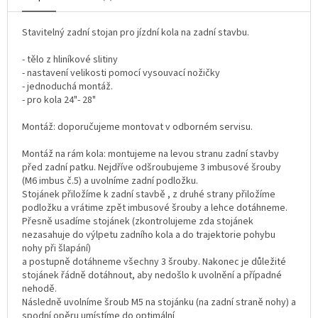
Stavitelný zadní stojan pro jízdní kola na zadní stavbu.
- tělo z hliníkové slitiny
- nastavení velikosti pomocí vysouvací nožičky
- jednoduchá montáž.
- pro kola 24"- 28"
Montáž: doporučujeme montovat v odborném servisu.
Montáž na rám kola: montujeme na levou stranu zadní stavby
před zadní patku. Nejdříve odšroubujeme 3 imbusové šrouby
(M6 imbus č.5) a uvolníme zadní podložku.
Stojánek přiložíme k zadní stavbě , z druhé strany přiložíme
podložku a vrátime zpět imbusové šrouby a lehce dotáhneme.
Přesně usadíme stojánek (zkontrolujeme zda stojánek
nezasahuje do výlpetu zadního kola a do trajektorie pohybu
nohy při šlapání)
a postupně dotáhneme všechny 3 šrouby. Nakonec je důležité
stojánek řádně dotáhnout, aby nedošlo k uvolnění a případné
nehodě.
Následně uvolníme šroub M5 na stojánku (na zadní straně nohy) a
spodní opěru umístíme do optimální