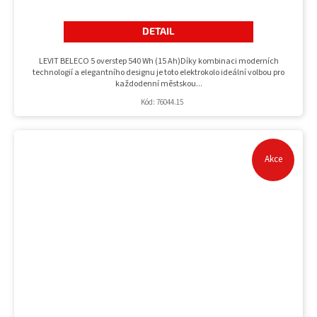
DETAIL
LEVIT BELECO 5 overstep 540 Wh (15 Ah)Díky kombinaci moderních
technologií a elegantního designu je toto elektrokolo ideální volbou pro
každodenní městskou...
Kód:
76044.15
Akce