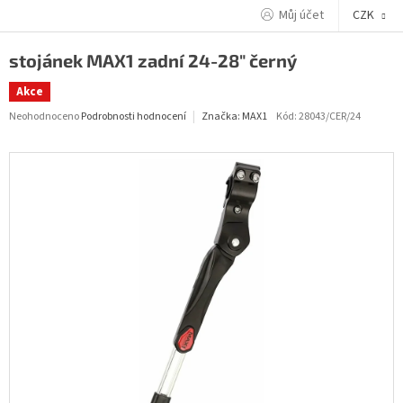
Přejít
Můj účet
CZK
na
obsah
stojánek MAX1 zadní 24-28" černý
Akce
Průměrné
Neohodnoceno
Podrobnosti hodnocení
Kód:
28043/CER/24
Značka:
MAX1
hodnocení
produktu
je
0,0
z
5
hvězdiček.