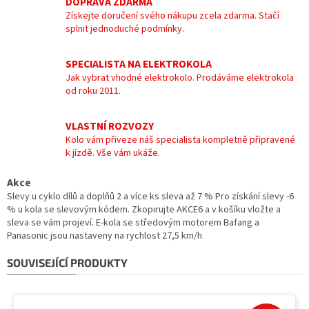
DOPRAVA ZDARMA
Získejte doručení svého nákupu zcela zdarma. Stačí
splnit jednoduché podmínky.
SPECIALISTA NA ELEKTROKOLA
Jak vybrat vhodné elektrokolo. Prodáváme elektrokola
od roku 2011.
VLASTNÍ ROZVOZY
Kolo vám přiveze náš specialista kompletně připravené
k jízdě. Vše vám ukáže.
Akce
Slevy u cyklo dílů a doplňů 2 a více ks sleva až 7 % Pro získání slevy -6
% u kola se slevovým kódem. Zkopirujte AKCE6 a v košíku vložte a
sleva se vám projeví. E-kola se středovým motorem Bafang a
Panasonic jsou nastaveny na rychlost 27,5 km/h
SOUVISEJÍCÍ PRODUKTY