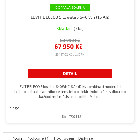
ZDARMA
LEVIT BELECO 5 lowstep 540 Wh (15 Ah)
Skladem
(7 ks)
68 990 Kč
67 950 Kč
56 157,02 Kč bez DPH
DETAIL
LEVIT BELECO 5 lowstep 540 Wh (15 Ah)Díky kombinaci moderních
technologií a elegantního designu je toto elektrokolo ideální volbou pro
každodenní městskou mobilitu.Motor...
Sage
Kód:
76074.15
Popis
Podobné (4)
Hodnocení
Diskuze