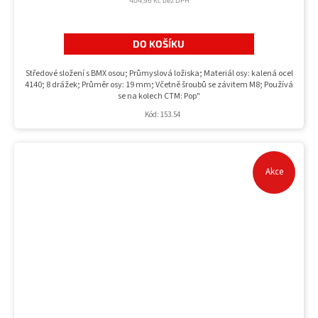
DO KOŠÍKU
Středové složení s BMX osou; Průmyslová ložiska; Materiál osy: kalená ocel
4140; 8 drážek; Průměr osy: 19 mm; Včetně šroubů se závitem M8; Používá
se na kolech CTM: Pop"
Kód:
153.54
Akce