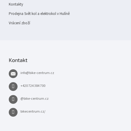
Kontakty
Prodejna Svět kol a elektrokol v Hulíně
Vrácení zboží
Kontakt
info
@
bike-centrum.cz
+420 724 384 700
@bike-centrum.cz
bikecentrum.cz/