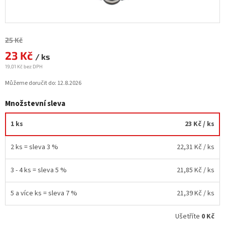
Měrná
25 Kč
cena:
23 Kč
/ ks
19,01 Kč bez DPH
Můžeme doručit do:
12.8.2026
Množstevní sleva
1 ks
23 Kč
/ ks
2 ks = sleva 3 %
22,31 Kč
/ ks
3 - 4 ks = sleva 5 %
21,85 Kč
/ ks
5 a více ks = sleva 7 %
21,39 Kč
/ ks
Ušetříte
0 Kč