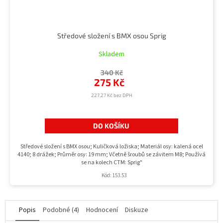
Středové složení s BMX osou Sprig
Skladem
340 Kč
275 Kč
227,27 Kč bez DPH
DO KOŠÍKU
Středové složení s BMX osou; Kuličková ložiska; Materiál osy: kalená ocel
4140; 8 drážek; Průměr osy: 19 mm; Včetně šroubů se závitem M8; Používá
se na kolech CTM: Sprig"
Kód:
153.53
Popis
Podobné (4)
Hodnocení
Diskuze