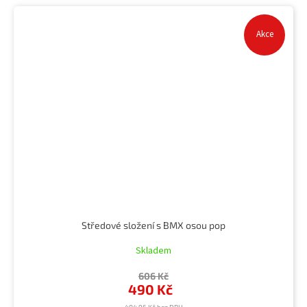
Akce
Středové složení s BMX osou pop
Skladem
606 Kč
490 Kč
404,96 Kč bez DPH