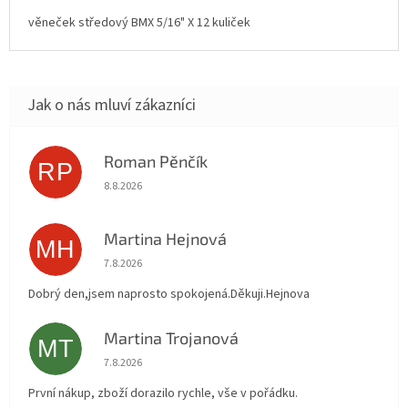
věneček středový BMX 5/16" X 12 kuliček
Roman Pěnčík
RP
Hodnocení obchodu je 5 z 5 hvězdiček.
8.8.2026
Martina Hejnová
MH
Hodnocení obchodu je 5 z 5 hvězdiček.
7.8.2026
Dobrý den,jsem naprosto spokojená.Děkuji.Hejnova
Martina Trojanová
MT
Hodnocení obchodu je 5 z 5 hvězdiček.
7.8.2026
První nákup, zboží dorazilo rychle, vše v pořádku.