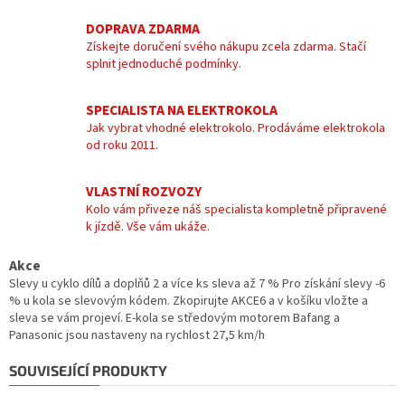
DOPRAVA ZDARMA
Získejte doručení svého nákupu zcela zdarma. Stačí
splnit jednoduché podmínky.
SPECIALISTA NA ELEKTROKOLA
Jak vybrat vhodné elektrokolo. Prodáváme elektrokola
od roku 2011.
VLASTNÍ ROZVOZY
Kolo vám přiveze náš specialista kompletně připravené
k jízdě. Vše vám ukáže.
Akce
Slevy u cyklo dílů a doplňů 2 a více ks sleva až 7 % Pro získání slevy -6
% u kola se slevovým kódem. Zkopirujte AKCE6 a v košíku vložte a
sleva se vám projeví. E-kola se středovým motorem Bafang a
Panasonic jsou nastaveny na rychlost 27,5 km/h
SOUVISEJÍCÍ PRODUKTY