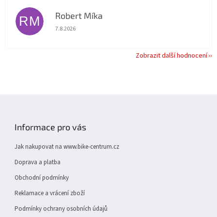
Robert Míka
RM
Hodnocení obchodu je 5 z 5 hvězdiček.
7.8.2026
Zobrazit další hodnocení
Z
á
p
Informace pro vás
a
t
Jak nakupovat na www.bike-centrum.cz
í
Doprava a platba
Obchodní podmínky
Reklamace a vrácení zboží
Podmínky ochrany osobních údajů