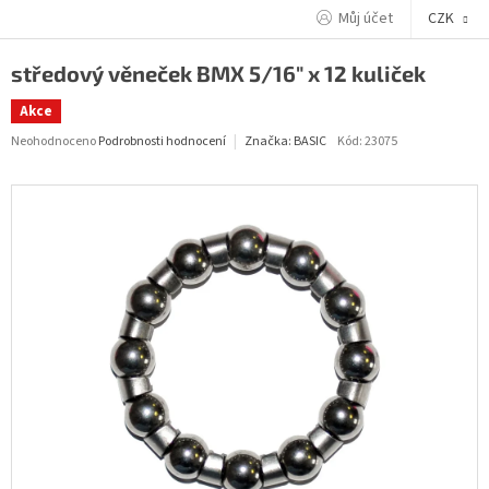
Přejít
Můj účet
CZK
na
obsah
středový věneček BMX 5/16" x 12 kuliček
Akce
Průměrné
Neohodnoceno
Podrobnosti hodnocení
Kód:
23075
Značka:
BASIC
hodnocení
produktu
je
0,0
z
5
hvězdiček.