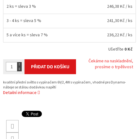
2 ks = sleva 3 %
246,38 Kč
/ ks
3 - 4 ks = sleva 5 %
241,30 Kč
/ ks
5 a více ks = sleva 7 %
236,22 Kč
/ ks
Ušetříte
0 Kč
Čekáme na naskladnění,
PŘIDAT DO KOŠÍKU
prosíme o trpělivost
kvalitní přední světlo s vypínačem 6V/2,4W s vypínačem, vhodné pro Dynamo-
náboje se stálou dodávkou napětí
Detailní informace