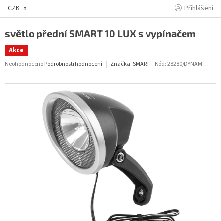
Přejít
Přihlášení
CZK
na
obsah
světlo přední SMART 10 LUX s vypínačem
Akce
Průměrné
Neohodnoceno
Podrobnosti hodnocení
Kód:
28280/DYNAM
Značka:
SMART
hodnocení
produktu
je
0,0
z
5
hvězdiček.