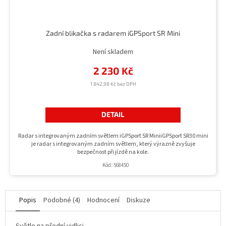
Zadní blikačka s radarem iGPSport SR Mini
Není skladem
2 230 Kč
1 842,98 Kč bez DPH
DETAIL
Radar s integrovaným zadním světlem iGPSport SR MiniiGPSport SR30 mini
je radar s integrovaným zadním světlem, který výrazně zvyšuje
bezpečnost při jízdě na kole.
Kód:
568450
Popis
Podobné (4)
Hodnocení
Diskuze
Světlo na přední vidlici