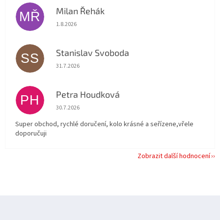
Milan Řehák
MŘ
Hodnocení obchodu je 5 z 5 hvězdiček.
1.8.2026
Stanislav Svoboda
SS
Hodnocení obchodu je 5 z 5 hvězdiček.
31.7.2026
Petra Houdková
PH
Hodnocení obchodu je 5 z 5 hvězdiček.
30.7.2026
Super obchod, rychlé doručení, kolo krásné a seřízene,vřele
doporučuji
Zobrazit další hodnocení
Z
á