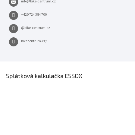
info
@
bike-centrum.cz
+420 724 384 700
@bike-centrum.cz
bikecentrum.cz/
×
Splátková kalkulačka ESSOX