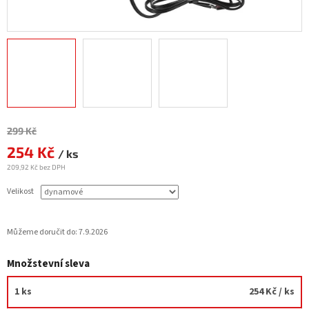
Měrná
299 Kč
cena:
254 Kč
/ ks
209,92 Kč bez DPH
Velikost
Můžeme doručit do:
7.9.2026
Množstevní sleva
1 ks
254 Kč
/ ks