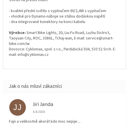
- kvalitní přední světlo s vypínačem 6V/2,4W s vypínačem
- vhodné pro Dynamo-náboje se stálou dodávkou napětí
- dva integrované konektory na konci kabelu
Výrobce:
Smart Bike Lights, 20, Liu-Fu Road, Luzhu District,
Taoyuan City, ROC, 33861, Tchaj-wan, E-mail: service@smart-
bike.com.tw
Dovozce: Cyklomax, spol. s r.o., Pardubická 504, 533 52 Srch. E-
mail: info@cyklomax.cz
Jiri Janda
JJ
Hodnocení obchodu je 5 z 5 hvězdiček.
6.8.2026
Fajn a velikostně akorát kdo moc nepije....