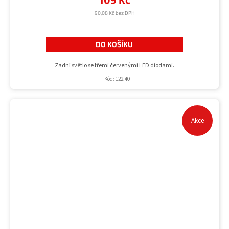
90,08 Kč bez DPH
DO KOŠÍKU
Zadní světlo se třemi červenými LED diodami.
Kód:
122.40
Akce