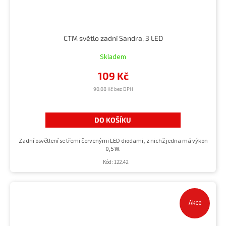
CTM světlo zadní Sandra, 3 LED
Skladem
109 Kč
90,08 Kč bez DPH
DO KOŠÍKU
Zadní osvětlení se třemi červenými LED diodami, z nichž jedna má výkon
0,5 W.
Kód:
122.42
Akce