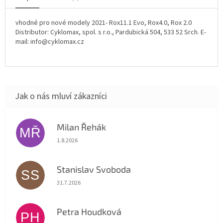
vhodné pro nové modely 2021- Rox11.1 Evo, Rox4.0, Rox 2.0
Distributor: Cyklomax, spol. s r.o., Pardubická 504, 533 52 Srch. E-
mail: info@cyklomax.cz
Milan Řehák
MŘ
Hodnocení obchodu je 5 z 5 hvězdiček.
1.8.2026
Stanislav Svoboda
SS
Hodnocení obchodu je 5 z 5 hvězdiček.
31.7.2026
Petra Houdková
PH
Hodnocení obchodu je 5 z 5 hvězdiček.