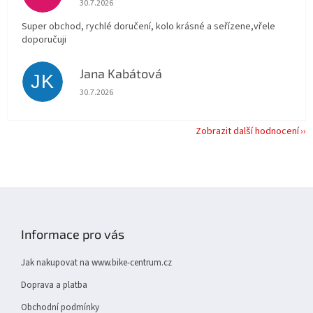
30.7.2026
Super obchod, rychlé doručení, kolo krásné a seřízene,vřele
doporučuji
Jana Kabátová
JK
Hodnocení obchodu je 5 z 5 hvězdiček.
30.7.2026
Zobrazit další hodnocení
Z
á
p
Informace pro vás
a
t
Jak nakupovat na www.bike-centrum.cz
í
Doprava a platba
Obchodní podmínky