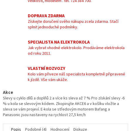
velikostí, modelem . tel. 724 384 700.
DOPRAVA ZDARMA
Získejte doručení svého nákupu zcela zdarma. Stačí
splnit jednoduché podmínky.
SPECIALISTA NA ELEKTROKOLA
Jak vybrat vhodné elektrokolo. Prodáváme elektrokola
od roku 2011.
VLASTNÍ ROZVOZY
Kolo vám přiveze náš specialista kompletně připravené
k jízdě. Vše vám ukáže.
Akce
Slevy u cyklo dílů a doplňů 2 a více ks sleva až 7 % Pro získání slevy -6
% u kola se slevovým kódem. Zkopirujte AKCE6 a v košíku vložte a
sleva se vám projeví. E-kola se středovým motorem Bafang a
Panasonic jsou nastaveny na rychlost 27,5 km/h
Popis
Podobné (4)
Hodnocení
Diskuze