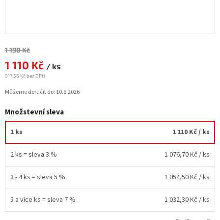
Měrná
1 190 Kč
cena:
1 110 Kč
/ ks
917,36 Kč bez DPH
Můžeme doručit do:
10.8.2026
Množstevní sleva
1 ks
1 110 Kč
/ ks
2 ks = sleva 3 %
1 076,70 Kč
/ ks
3 - 4 ks = sleva 5 %
1 054,50 Kč
/ ks
5 a více ks = sleva 7 %
1 032,30 Kč
/ ks