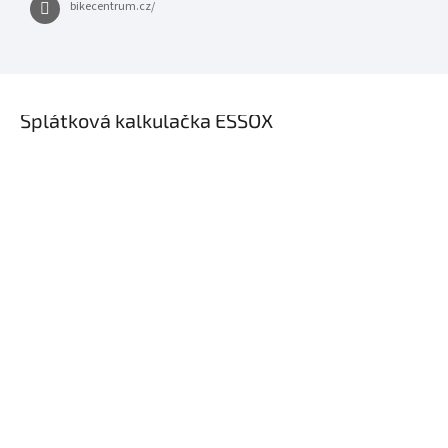
bikecentrum.cz/
×
Splátková kalkulačka ESSOX