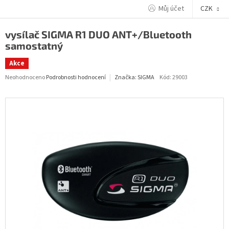
Přejít
Můj účet
CZK
na
obsah
vysílač SIGMA R1 DUO ANT+/Bluetooth
samostatný
Akce
Průměrné
Neohodnoceno
Podrobnosti hodnocení
Kód:
29003
Značka:
SIGMA
hodnocení
produktu
je
0,0
z
5
hvězdiček.