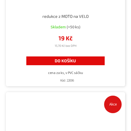
redukce z MOTO na VELO
Skladem
(>50 ks)
19 Kč
15,70 Kč bez DPH
DO KOŠÍKU
cena za ks, v PVC sáčku
Kód:
22006
Akce