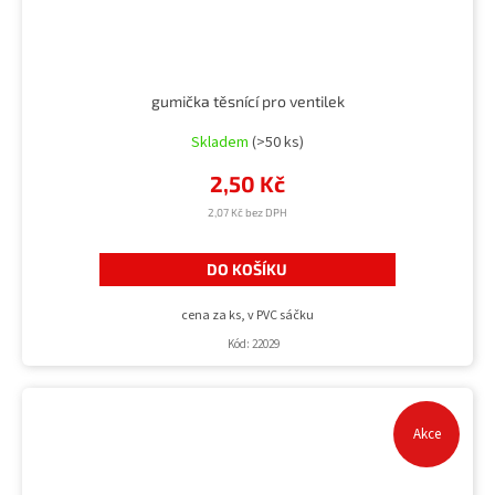
gumička těsnící pro ventilek
Skladem
(>50 ks)
2,50 Kč
2,07 Kč bez DPH
DO KOŠÍKU
cena za ks, v PVC sáčku
Kód:
22029
Akce