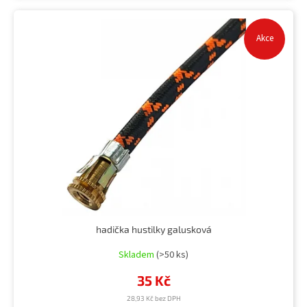
Akce
hadička hustilky galusková
Skladem
(>50 ks)
35 Kč
28,93 Kč bez DPH