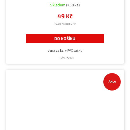
Skladem
(>50 ks)
49 Kč
40,50 Kč bez DPH
DO KOŠÍKU
cena za ks, v PVC sáčku
Kód:
22020
Akce