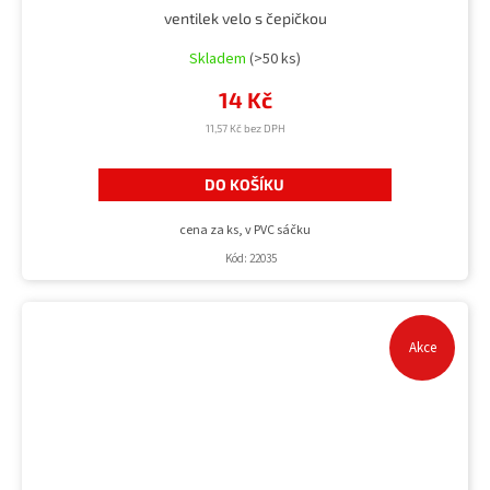
ventilek velo s čepičkou
Skladem
(>50 ks)
14 Kč
11,57 Kč bez DPH
DO KOŠÍKU
cena za ks, v PVC sáčku
Kód:
22035
Akce