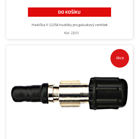
DO KOŠÍKU
Hadička V-1135A hustilky pro galuskový ventilek
Kód:
22033
Akce