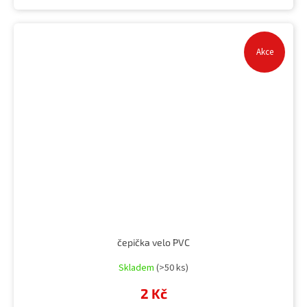
Akce
čepička velo PVC
Skladem
(>50 ks)
2 Kč