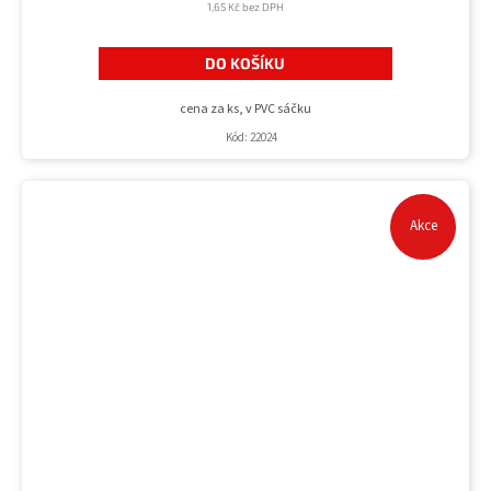
1,65 Kč bez DPH
DO KOŠÍKU
cena za ks, v PVC sáčku
Kód:
22024
Akce