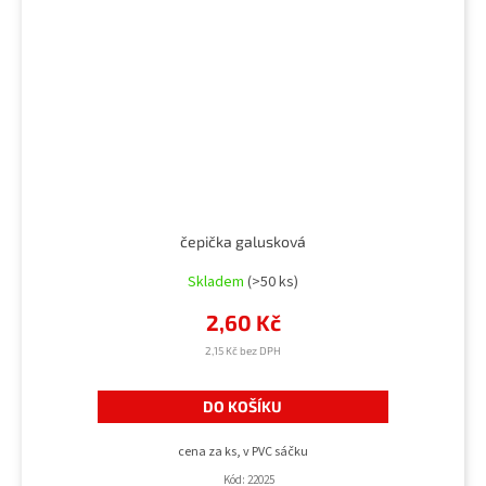
čepička galusková
Skladem
(>50 ks)
2,60 Kč
2,15 Kč bez DPH
DO KOŠÍKU
cena za ks, v PVC sáčku
Kód:
22025