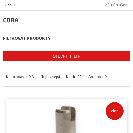
Přejít
Přihlášení
CZK
na
obsah
CORA
OTEVŘÍT FILTR
Ř
a
Nejprodávanější
Nejlevnější
Nejdražší
Abecedně
z
e
n
V
í
ý
p
p
Akce
r
i
o
s
d
p