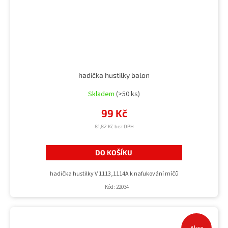
hadička hustilky balon
Skladem
(>50 ks)
99 Kč
81,82 Kč bez DPH
DO KOŠÍKU
hadička hustilky V 1113,1114A k nafukování míčů
Kód:
22034