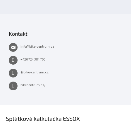
Kontakt
info
@
bike-centrum.cz
+420 724 384 700
@bike-centrum.cz
bikecentrum.cz/
×
Splátková kalkulačka ESSOX