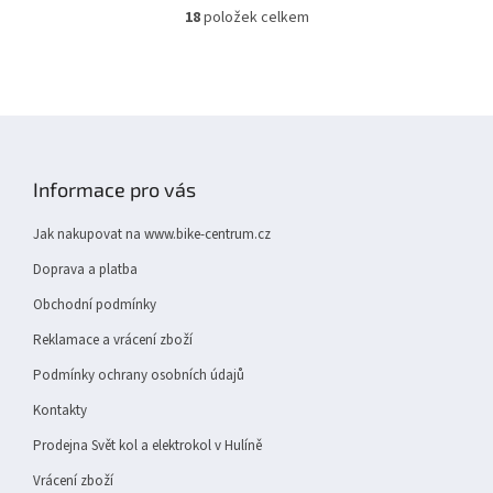
18
položek celkem
O
v
l
á
d
Z
a
á
c
í
p
Informace pro vás
p
a
r
t
v
Jak nakupovat na www.bike-centrum.cz
í
k
Doprava a platba
y
v
Obchodní podmínky
ý
p
Reklamace a vrácení zboží
i
Podmínky ochrany osobních údajů
s
u
Kontakty
Prodejna Svět kol a elektrokol v Hulíně
Vrácení zboží