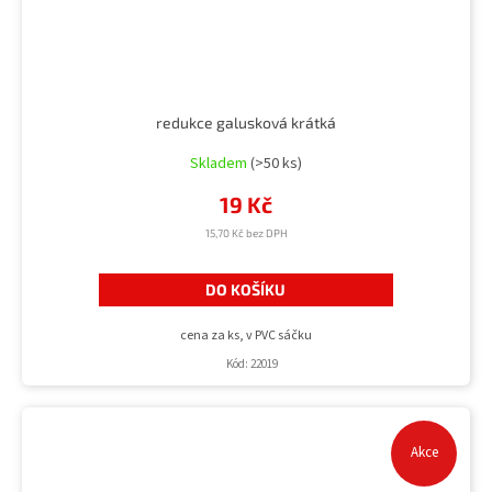
redukce galusková krátká
Skladem
(>50 ks)
19 Kč
15,70 Kč bez DPH
DO KOŠÍKU
cena za ks, v PVC sáčku
Kód:
22019
Akce