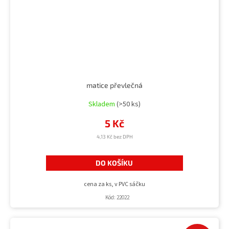
matice převlečná
Skladem
(>50 ks)
5 Kč
4,13 Kč bez DPH
DO KOŠÍKU
cena za ks, v PVC sáčku
Kód:
22022