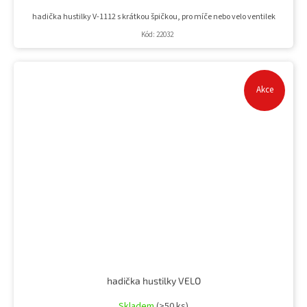
hadička hustilky V-1112 s krátkou špičkou, pro míče nebo velo ventilek
Kód:
22032
Akce
hadička hustilky VELO
Skladem
(>50 ks)