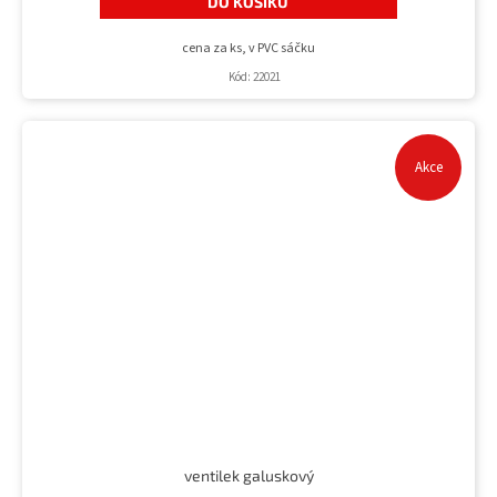
DO KOŠÍKU
cena za ks, v PVC sáčku
Kód:
22021
Akce
ventilek galuskový