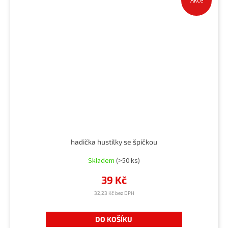
Akce
hadička hustilky se špičkou
Skladem
(>50 ks)
39 Kč
32,23 Kč bez DPH
DO KOŠÍKU