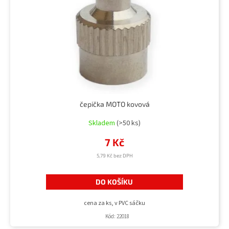
u
r
k
o
t
d
ů
u
k
t
ů
čepička MOTO kovová
Skladem
(>50 ks)
7 Kč
5,79 Kč bez DPH
DO KOŠÍKU
cena za ks, v PVC sáčku
Kód:
22018