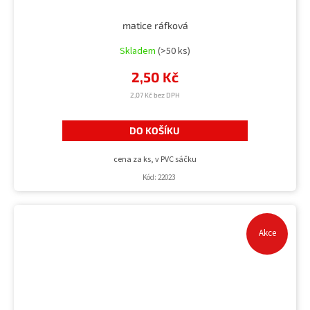
matice ráfková
Skladem
(>50 ks)
2,50 Kč
2,07 Kč bez DPH
DO KOŠÍKU
cena za ks, v PVC sáčku
Kód:
22023
Akce