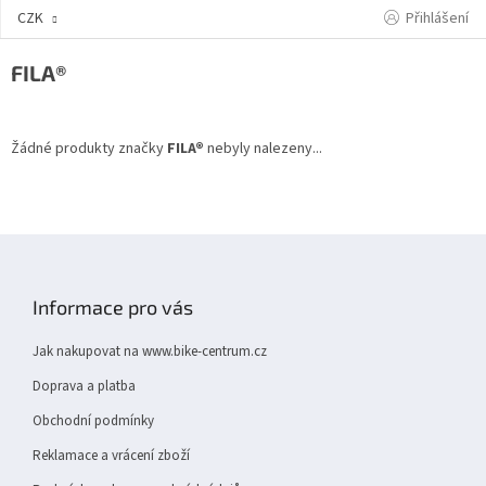
Přejít
Přihlášení
CZK
na
obsah
FILA®
Žádné produkty značky
FILA®
nebyly nalezeny...
Z
á
p
Informace pro vás
a
t
Jak nakupovat na www.bike-centrum.cz
í
Doprava a platba
Obchodní podmínky
Reklamace a vrácení zboží