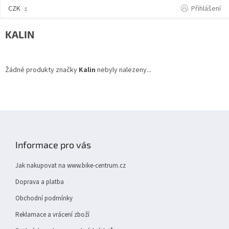
Přejít
Přihlášení
CZK
na
obsah
KALIN
Žádné produkty značky
Kalin
nebyly nalezeny...
Z
á
p
Informace pro vás
a
t
Jak nakupovat na www.bike-centrum.cz
í
Doprava a platba
Obchodní podmínky
Reklamace a vrácení zboží