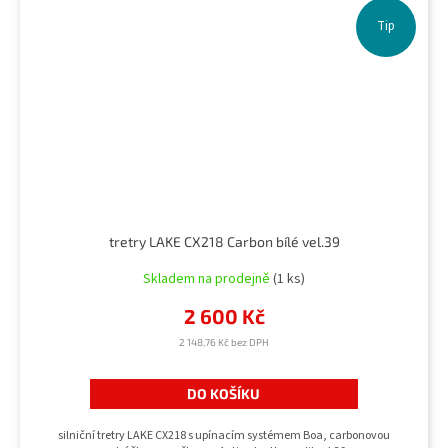
Tip
tretry LAKE CX218 Carbon bílé vel.39
Skladem na prodejně
(1 ks)
2 600 Kč
2 148,76 Kč bez DPH
DO KOŠÍKU
silniční tretry LAKE CX218 s upínacím systémem Boa, carbonovou