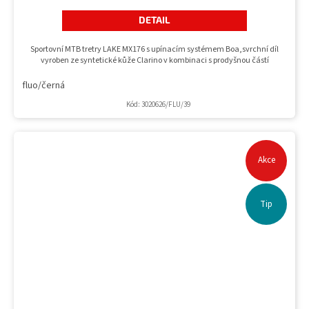
DETAIL
Sportovní MTB tretry LAKE MX176 s upínacím systémem Boa,svrchní díl
vyroben ze syntetické kůže Clarino v kombinaci s prodyšnou částí
fluo/černá
Kód:
3020626/FLU/39
Akce
Tip