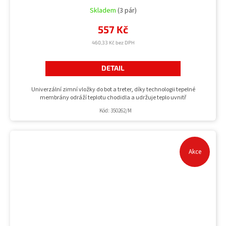
Skladem
(3 pár)
557 Kč
460,33 Kč bez DPH
DETAIL
Univerzální zimní vložky do bot a treter, díky technologii tepelné
membrány odráží teplotu chodidla a udržuje teplo uvnitř
Kód:
350262/M
Akce