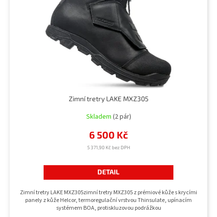
u
r
k
o
t
d
ů
u
k
t
ů
Zimní tretry LAKE MXZ305
Skladem
(2 pár)
6 500 Kč
5 371,90 Kč bez DPH
DETAIL
Zimní tretry LAKE MXZ305zimní tretry MXZ305 z prémiové kůže s krycími
panely z kůže Helcor, termoregulační vrstvou Thinsulate, upínacím
systémem BOA, protiskluzovou podrážkou