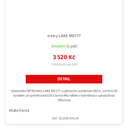
tretry LAKE MX177
Skladem
(1 pár)
3 520 Kč
2 909,09 Kč bez DPH
DETAIL
Vykonostní MTB tretry LAKE MX177 s upínacím systémem BOA, svrchní díl
vyroben ze syntetické kůže Clarino Microfiber v kombinaci s prodyšnou
síťovinou
khaki/černá
Kód:
3021648/KHA/40