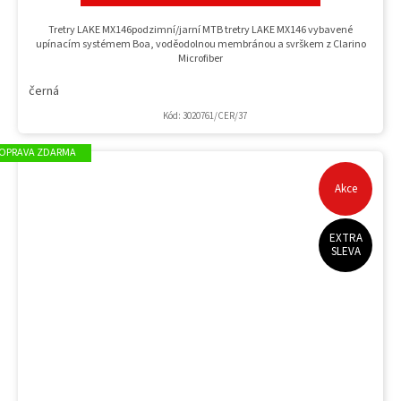
Tretry LAKE MX146podzimní/jarní MTB tretry LAKE MX146 vybavené
upínacím systémem Boa, voděodolnou membránou a svrškem z Clarino
Microfiber
černá
Kód:
3020761/CER/37
ZDARMA
Akce
EXTRA
SLEVA