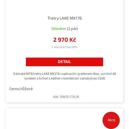
Tretry LAKE MX176
Skladem
(2 pár)
2 970 Kč
2 454,55 Kč bez DPH
DETAIL
Dámské MTB tretry LAKE MX176 s upínacím systémem Boa, svrchní díl
vyroben z Action Leather v kombinaci s prodyšnou částí
černo/růžové
Kód:
350678/CER/36
Akce