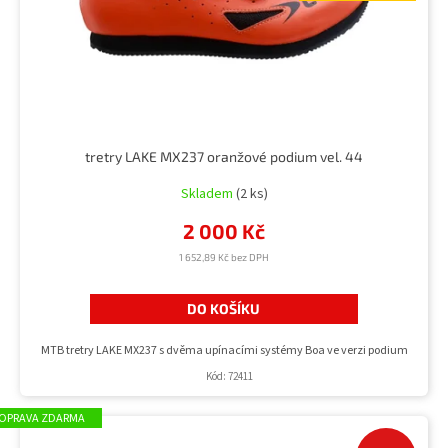
tretry LAKE MX237 oranžové podium vel. 44
Skladem
(2 ks)
2 000 Kč
1 652,89 Kč bez DPH
DO KOŠÍKU
MTB tretry LAKE MX237 s dvěma upínacími systémy Boa ve verzi podium
Kód:
72411
ZDARMA