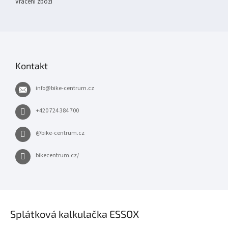
Vrácení zboží
Kontakt
info
@
bike-centrum.cz
+420 724 384 700
@bike-centrum.cz
bikecentrum.cz/
×
Splátková kalkulačka ESSOX