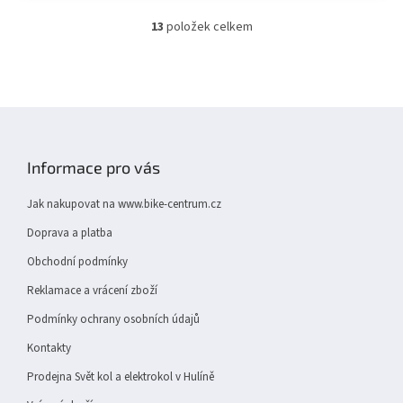
13
položek celkem
O
v
l
á
d
Z
a
á
c
í
p
Informace pro vás
p
a
r
t
v
Jak nakupovat na www.bike-centrum.cz
í
k
Doprava a platba
y
v
Obchodní podmínky
ý
p
Reklamace a vrácení zboží
i
Podmínky ochrany osobních údajů
s
u
Kontakty
Prodejna Svět kol a elektrokol v Hulíně