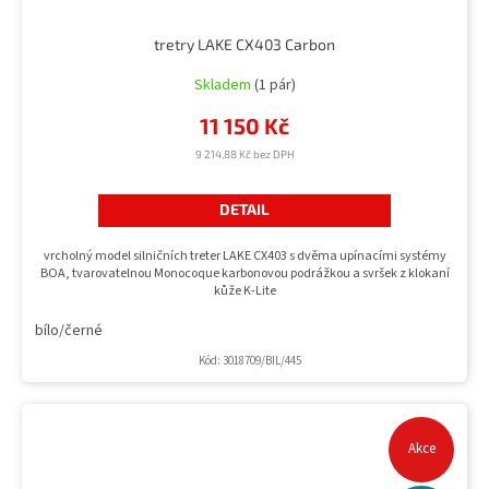
tretry LAKE CX403 Carbon
Skladem
(1 pár)
11 150 Kč
9 214,88 Kč bez DPH
DETAIL
vrcholný model silničních treter LAKE CX403 s dvěma upínacími systémy
BOA, tvarovatelnou Monocoque karbonovou podrážkou a svršek z klokaní
kůže K-Lite
bílo/černé
Kód:
3018709/BIL/445
Akce