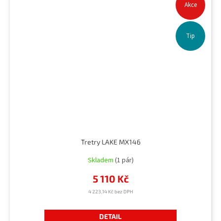
Akce
Tip
Tretry LAKE MX146
Skladem
(1 pár)
5 110 Kč
4 223,14 Kč bez DPH
DETAIL