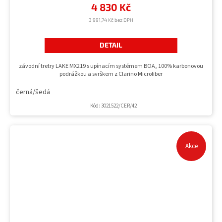
4 830 Kč
3 991,74 Kč bez DPH
DETAIL
závodní tretry LAKE MX219 s upínacím systémem BOA, 100% karbonovou
podrážkou a svrškem z Clarino Microfiber
černá/šedá
Kód:
3021522/CER/42
Akce