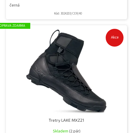
černá
Kód:
3024203/CER/40
ZDARMA
Akce
Tretry LAKE MXZ21
Skladem
(2 pár)