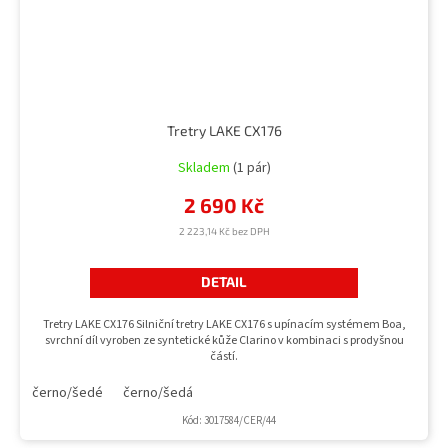
Tretry LAKE CX176
Skladem
(1 pár)
2 690 Kč
2 223,14 Kč bez DPH
DETAIL
Tretry LAKE CX176 Silniční tretry LAKE CX176 s upínacím systémem Boa,
svrchní díl vyroben ze syntetické kůže Clarino v kombinaci s prodyšnou
částí.
černo/šedé
černo/šedá
Kód:
3017584/CER/44