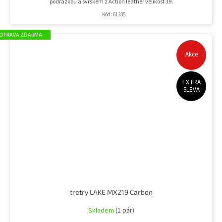
podrážkou a svrškem z Action leather velikost 39.
Kód:
61335
ZDARMA
Akce
EXTRA
SLEVA
tretry LAKE MX219 Carbon
Skladem
(1 pár)