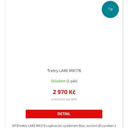
Tip
Tretry LAKE MX176
Skladem
(1 pár)
2 970 Kč
2 454,55 Kč bez DPH
DETAIL
MTB tretry LAKE MX176 s upínacím systémem Boa, svrchní díl vyroben z