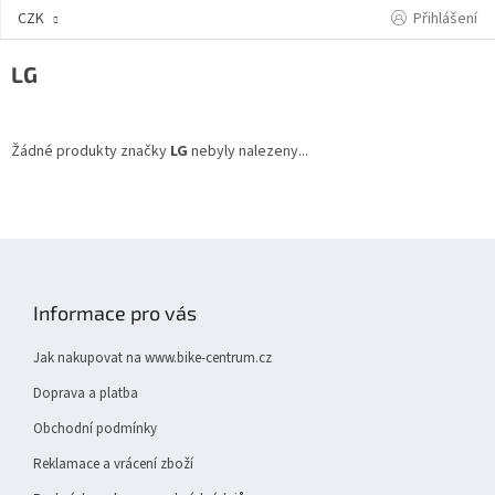
Přejít
Přihlášení
CZK
na
obsah
LG
Žádné produkty značky
LG
nebyly nalezeny...
Z
á
p
Informace pro vás
a
t
Jak nakupovat na www.bike-centrum.cz
í
Doprava a platba
Obchodní podmínky
Reklamace a vrácení zboží