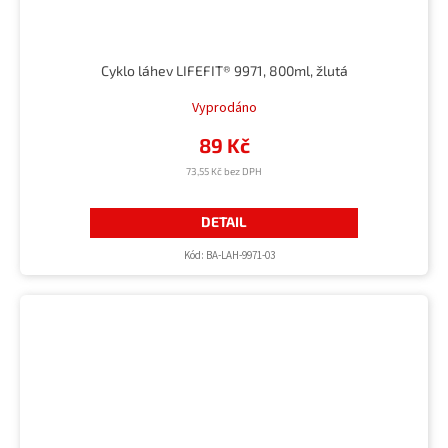
Cyklo láhev LIFEFIT® 9971, 800ml, žlutá
Vyprodáno
89 Kč
73,55 Kč bez DPH
DETAIL
Kód:
BA-LAH-9971-03