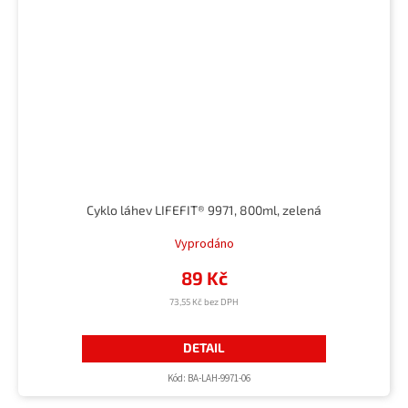
Cyklo láhev LIFEFIT® 9971, 800ml, zelená
Vyprodáno
89 Kč
73,55 Kč bez DPH
DETAIL
Kód:
BA-LAH-9971-06