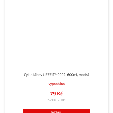
Cyklo láhev LIFEFIT® 9992, 600ml, modrá
Vyprodáno
79 Kč
65,29 Kč bez DPH
DETAIL