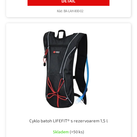
DETAIL
Kód:
BA-LAH-800-02
Cyklo batoh LIFEFIT® s rezervoarem 1,5 l
Skladem
(>50 ks)