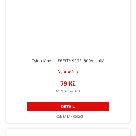
Cyklo láhev LIFEFIT® 9992, 600ml, bílá
Vyprodáno
79 Kč
65,29 Kč bez DPH
DETAIL
Kód:
BA-LAH-9992-05