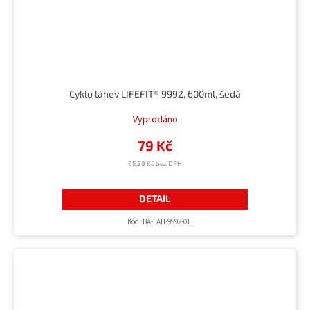
Cyklo láhev LIFEFIT® 9992, 600ml, šedá
Vyprodáno
79 Kč
65,29 Kč bez DPH
DETAIL
Kód:
BA-LAH-9992-01