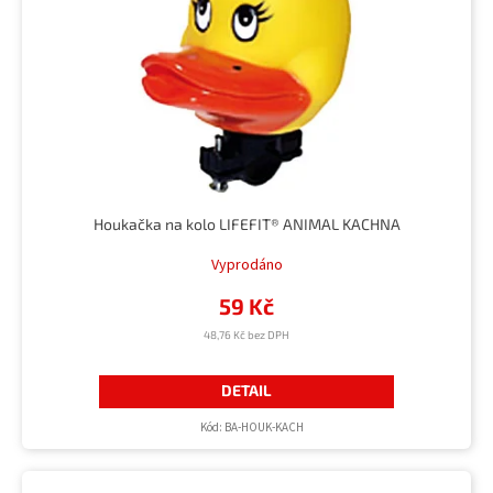
u
r
k
o
t
d
ů
u
k
t
ů
Houkačka na kolo LIFEFIT® ANIMAL KACHNA
Vyprodáno
59 Kč
48,76 Kč bez DPH
DETAIL
Kód:
BA-HOUK-KACH