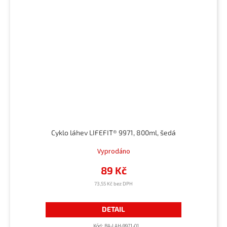
Cyklo láhev LIFEFIT® 9971, 800ml, šedá
Vyprodáno
89 Kč
73,55 Kč bez DPH
DETAIL
Kód:
BA-LAH-9971-01