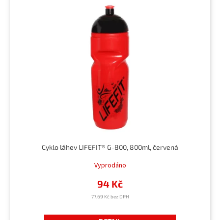
Cyklo láhev LIFEFIT® G-800, 800ml, červená
Vyprodáno
94 Kč
77,69 Kč bez DPH