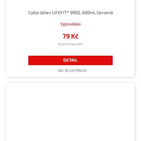
Cyklo láhev LIFEFIT® 9992, 600ml, červená
Vyprodáno
79 Kč
65,29 Kč bez DPH
DETAIL
Kód:
BA-LAH-9992-02