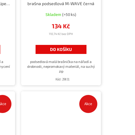
brašna podsedlová M-WAVE s klipem černá
brašna podsedlová M-WAVE černá
Skladem
(>50 ks)
134 Kč
110,74 Kč bez DPH
DO KOŠÍKU
í a
podsedlová malá brašnička na nářadí a
chycení
drobnosti, nepromokavý materiál, na suchý
zip
Kód:
29831
Akce
Akce