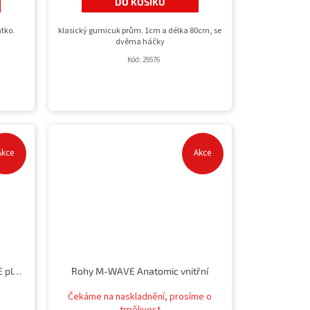
DO KOŠÍKU
átko.
klasický gumicuk prům. 1cm a délka 80cm, se
dvěma háčky
Kód:
29576
Akce
Akce
zámek pro box na nosič M-WAVE plastový
Rohy M-WAVE Anatomic vnitřní
Čekáme na naskladnění, prosíme o