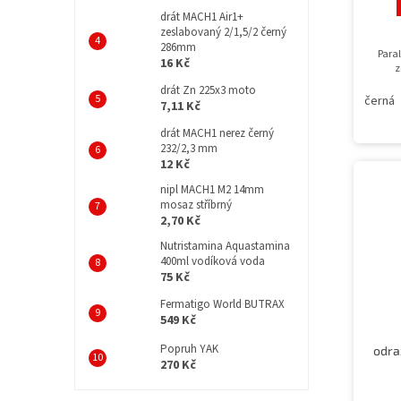
drát MACH1 Air1+
zeslabovaný 2/1,5/2 černý
286mm
Para
16 Kč
z
drát Zn 225x3 moto
černá
7,11 Kč
drát MACH1 nerez černý
232/2,3 mm
12 Kč
nipl MACH1 M2 14mm
mosaz stříbrný
2,70 Kč
Nutristamina Aquastamina
400ml vodíková voda
75 Kč
Fermatigo World BUTRAX
549 Kč
Popruh YAK
odra
270 Kč