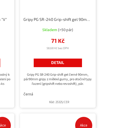
 "V"
Gripy PG SR-240 Grip-shift gel 90mm, pár
Skladem
(>50 pár)
71 Kč
58,68 Kč bez DPH
DETAIL
hodný k
Gripy PG SR-240 Grip-shift gel černé 90mm,
alení po
pár90mm gripy z měkké gumy, pro otočné typy
a ks
řazení (gripshift nebo revoshift), pár.
černá
Kód:
25325/CER
Akce
Akce