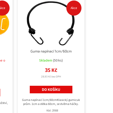
Akce
Akce
Guma napínací 1cm/60cm
me o
Skladem
(50 ks)
35 Kč
28,93 Kč bez DPH
DO KOŠÍKU
Guma napínací 1cm/60cmKlasický gumicuk
ožství,
prům. 1cm a délka 60cm, se dvěma háčky.
Kód:
29568