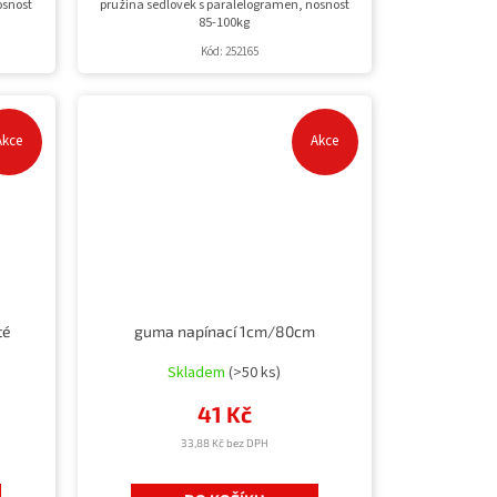
osnost
pružina sedlovek s paralelogramen, nosnost
85-100kg
Kód:
252165
Akce
Akce
té
guma napínací 1cm/80cm
Skladem
(>50 ks)
41 Kč
33,88 Kč bez DPH