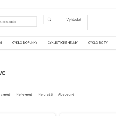
HLEDAT
Í
CYKLO DOPLŇKY
CYKLISTICKÉ HELMY
CYKLO BOTY
VE
vanější
Nejlevnější
Nejdražší
Abecedně