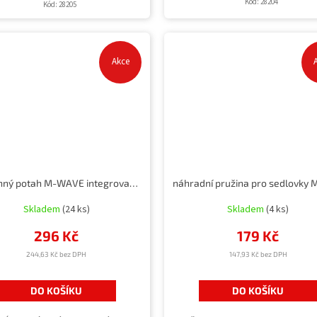
Kód:
28204
Kód:
28205
Akce
ochranný potah M-WAVE integrované baterie pro E-bike
Skladem
(24 ks)
Skladem
(4 ks)
296 Kč
179 Kč
244,63 Kč bez DPH
147,93 Kč bez DPH
DO KOŠÍKU
DO KOŠÍKU