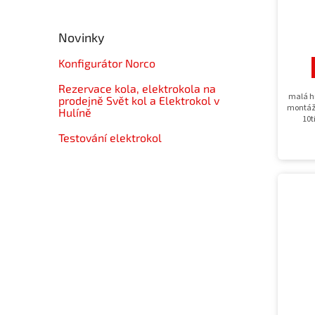
Novinky
Konfigurátor Norco
Rezervace kola, elektrokola na
malá h
prodejně Svět kol a Elektrokol v
montáži
Hulíně
10t
Testování elektrokol