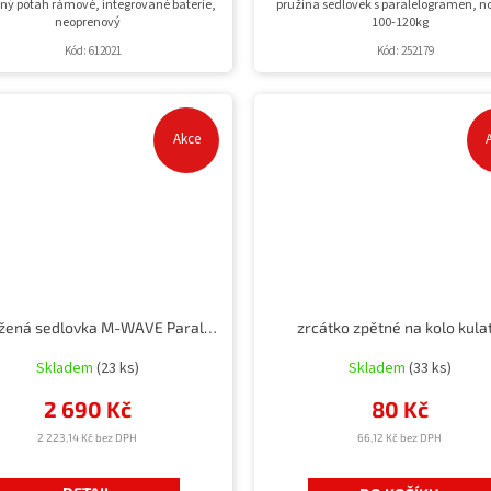
ný potah rámové, integrované baterie,
pružina sedlovek s paralelogramen, n
neoprenový
100-120kg
Kód:
612021
Kód:
252179
Akce
Odpružená sedlovka M-WAVE Paralelogram
zrcátko zpětné na kolo kula
Skladem
(23 ks)
Skladem
(33 ks)
2 690 Kč
80 Kč
2 223,14 Kč bez DPH
66,12 Kč bez DPH