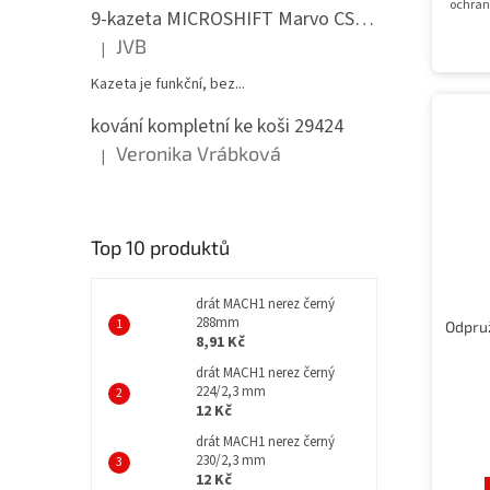
ochran
9-kazeta MICROSHIFT Marvo CS-H092 11-36 zubů
JVB
|
Hodnocení produktu je 5 z 5 hvězdiček.
Kazeta je funkční, bez...
kování kompletní ke koši 29424
Veronika Vrábková
|
Hodnocení produktu je 5 z 5 hvězdiček.
Top 10 produktů
drát MACH1 nerez černý
288mm
8,91 Kč
drát MACH1 nerez černý
224/2,3 mm
12 Kč
drát MACH1 nerez černý
230/2,3 mm
12 Kč