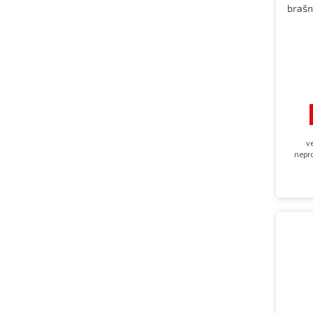
brašn
v
nepr