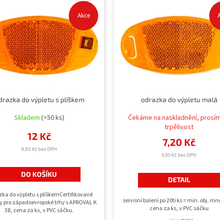
Akce
drazka do výpletu s plíškem
odrazka do výpletu malá
Skladem
(>50 ks)
Čekáme na naskladnění, prosí
trpělivost
12 Kč
7,20 Kč
9,92 Kč bez DPH
5,95 Kč bez DPH
DO KOŠÍKU
DETAIL
ka do výpletu s plíškemCertifikované
servisní balení po 20ti ks = min. obj. mn
y pro západoevropské trhy s APROVAL K
cena za ks, v PVC sáčku
38, cena za ks, v PVC sáčku.