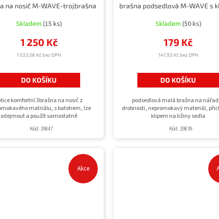
a na nosič M-WAVE-trojbrašna
Skladem
(15 ks)
Skladem
(50 ks)
1 250 Kč
179 Kč
1 033,06 Kč bez DPH
147,93 Kč bez DPH
DO KOŠÍKU
DO KOŠÍKU
elice komfortní 3brašna na nosič z
podsedlová malá brašna na nářad
omokavého matriálu, s batohem, lze
drobnosti, nepromokavý materiál, při
odejmout a použít samostatně
klipem na ližiny sedla
Kód:
29847
Kód:
29839
Akce