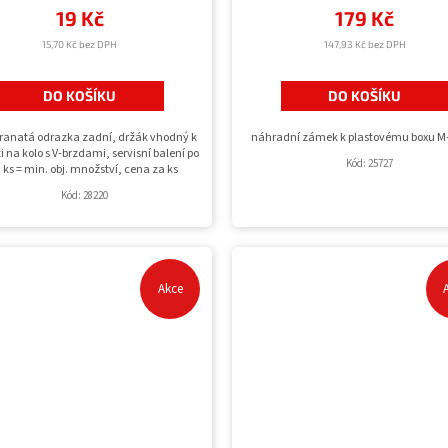
19 Kč
179 Kč
15,70 Kč bez DPH
147,93 Kč bez DPH
DO KOŠÍKU
DO KOŠÍKU
ranatá odrazka zadní, držák vhodný k
náhradní zámek k plastovému boxu 
 na kolo s V-brzdami, servisní balení po
Kód:
25727
i ks = min. obj. množství, cena za ks
Kód:
28220
Akce