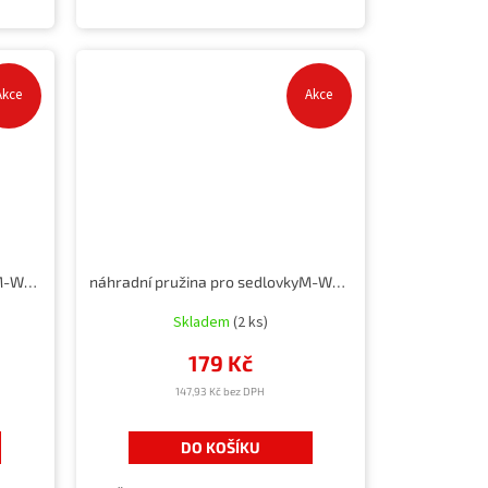
Akce
Akce
náhradní pružina pro sedlovky M-WAVE s paralelogramem, 100-120kg
náhradní pružina pro sedlovkyM-WAVE s paralelogramem, 85-100kg
Skladem
(2 ks)
179 Kč
147,93 Kč bez DPH
DO KOŠÍKU