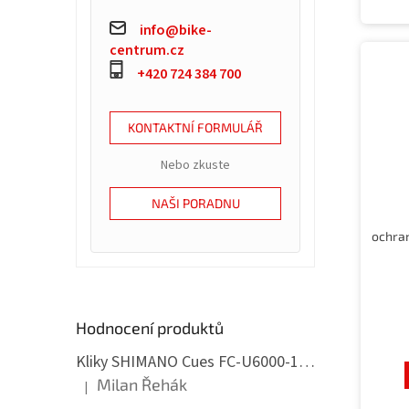
info@bike-
centrum.cz
+420 724 384 700
KONTAKTNÍ FORMULÁŘ
Nebo zkuste
NAŠI PORADNU
Hodnocení produktů
Kliky SHIMANO Cues FC-U6000-1, 175mm, 32 zubům, s ložisky, 11,10,9 speed
Milan Řehák
|
Hodnocení produktu je 5 z 5 hvězdiček.