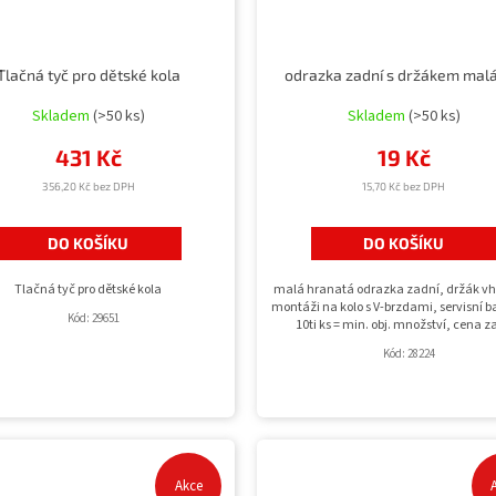
Tlačná tyč pro dětské kola
odrazka zadní s držákem malá
Skladem
(>50 ks)
Skladem
(>50 ks)
431 Kč
19 Kč
356,20 Kč bez DPH
15,70 Kč bez DPH
DO KOŠÍKU
DO KOŠÍKU
Tlačná tyč pro dětské kola
malá hranatá odrazka zadní, držák v
montáži na kolo s V-brzdami, servisní b
Kód:
29651
10ti ks = min. obj. množství, cena z
Kód:
28224
Akce