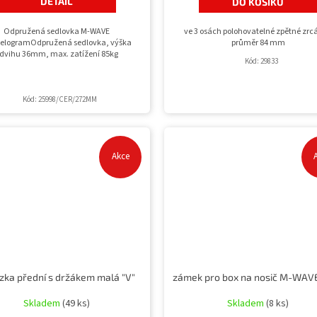
DETAIL
DO KOŠÍKU
Odpružená sedlovka M-WAVE
ve 3 osách polohovatelné zpětné zrc
lelogramOdpružená sedlovka, výška
průměr 84 mm
dvihu 36mm, max. zatížení 85kg
Kód:
29833
Kód:
25998/CER/272MM
Akce
zka přední s držákem malá "V"
Skladem
(49 ks)
Skladem
(8 ks)