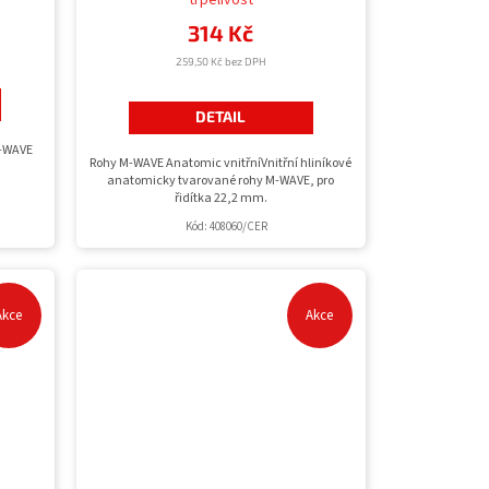
trpělivost
314 Kč
259,50 Kč bez DPH
DETAIL
M-WAVE
Rohy M-WAVE Anatomic vnitřníVnitřní hliníkové
anatomicky tvarované rohy M-WAVE, pro
řidítka 22,2 mm.
Kód:
408060/CER
Akce
Akce