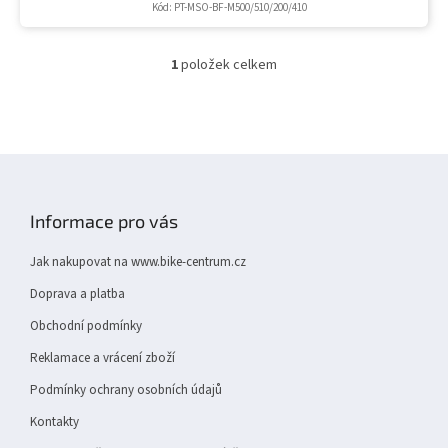
Kód:
PT-MSO-BF-M500/510/200/410
1
položek celkem
O
v
l
á
d
Z
a
á
c
í
p
Informace pro vás
p
a
r
t
v
Jak nakupovat na www.bike-centrum.cz
í
k
Doprava a platba
y
v
Obchodní podmínky
ý
p
Reklamace a vrácení zboží
i
Podmínky ochrany osobních údajů
s
u
Kontakty