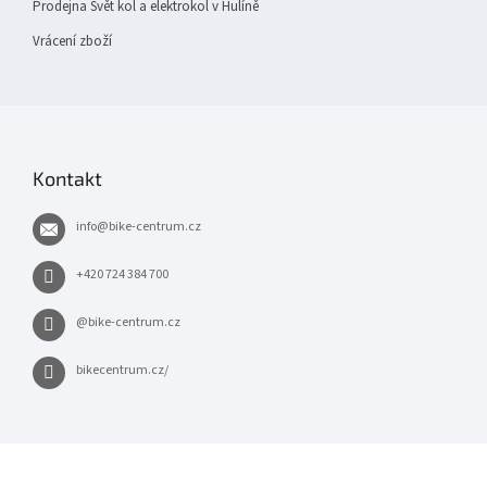
Prodejna Svět kol a elektrokol v Hulíně
Vrácení zboží
Kontakt
info
@
bike-centrum.cz
+420 724 384 700
@bike-centrum.cz
bikecentrum.cz/
×