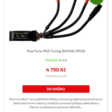
u
r
k
o
t
d
ů
u
k
t
ů
PearTune MSO Tuning BAFANG M500
Skladem
(1 ks)
4 790 Kč
3 958,68 Kč bez DPH
DO KOŠÍKU
PearTune MSO Tuning BAFANG M500 je čip tuning elektrokola používaný k
odstranění limitu neboli rychlostního omezení příšlapu elektrokola v
25km/h se středovým pohonem BAFANG...