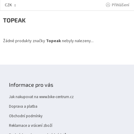
Přejít
Přihlášení
CZK
na
obsah
TOPEAK
Žádné produkty značky
Topeak
nebyly nalezeny...
Z
á
p
Informace pro vás
a
t
Jak nakupovat na www.bike-centrum.cz
í
Doprava a platba
Obchodní podmínky
Reklamace a vrácení zboží