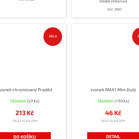
Velobel (Velamos)
Kód:
29885
Akce
vonek chromovaný Praděd
zvonek MAX1 Mini žlutý
Skladem
(10 ks)
Skladem
(>50 ks)
213 Kč
46 Kč
176,03 Kč bez DPH
38,02 Kč bez DPH
DETAIL
DO KOŠÍKU