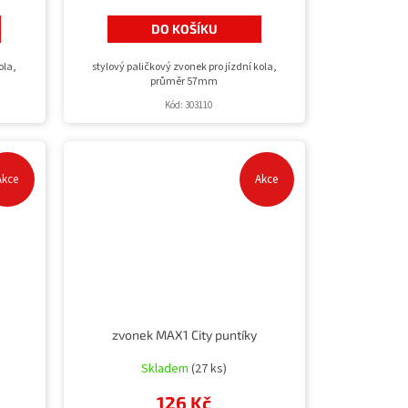
DO KOŠÍKU
ola,
stylový paličkový zvonek pro jízdní kola,
průměr 57mm
Kód:
303110
Akce
Akce
zvonek MAX1 City puntíky
Skladem
(27 ks)
126 Kč