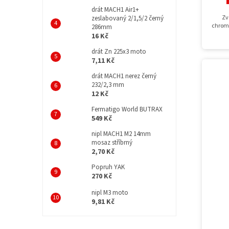
drát MACH1 Air1+
Zv
zeslabovaný 2/1,5/2 černý
chromo
286mm
16 Kč
drát Zn 225x3 moto
7,11 Kč
drát MACH1 nerez černý
232/2,3 mm
12 Kč
Fermatigo World BUTRAX
549 Kč
nipl MACH1 M2 14mm
mosaz stříbrný
2,70 Kč
Popruh YAK
270 Kč
nipl M3 moto
9,81 Kč