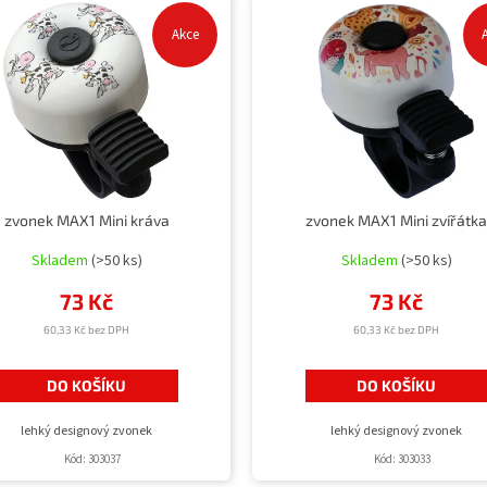
Akce
zvonek MAX1 Mini kráva
zvonek MAX1 Mini zvířátk
Skladem
(>50 ks)
Skladem
(>50 ks)
73 Kč
73 Kč
60,33 Kč bez DPH
60,33 Kč bez DPH
DO KOŠÍKU
DO KOŠÍKU
lehký designový zvonek
lehký designový zvonek
Kód:
303037
Kód:
303033