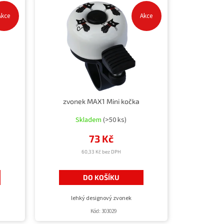
Akce
Akce
a
zvonek MAX1 Mini kočka
Skladem
(>50 ks)
73 Kč
60,33 Kč bez DPH
DO KOŠÍKU
lehký designový zvonek
Kód:
303029