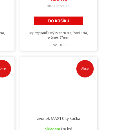
104,13 Kč bez DPH
DO KOŠÍKU
ola,
stylový paličkový zvonek pro jízdní kola,
průměr 57mm
Kód:
303107
Akce
Akce
zvonek MAX1 City kočka
Skladem
(28 ks)