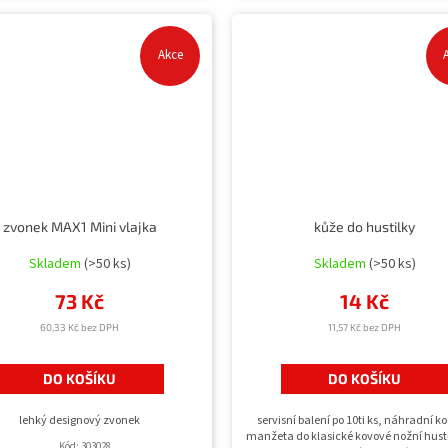
Akce
zvonek MAX1 Mini vlajka
kůže do hustilky
Skladem
(>50 ks)
Skladem
(>50 ks)
73 Kč
14 Kč
60,33 Kč bez DPH
11,57 Kč bez DPH
DO KOŠÍKU
DO KOŠÍKU
lehký designový zvonek
servisní balení po 10ti ks, náhradní k
manžeta do klasické kovové nožní husti
Kód:
303028