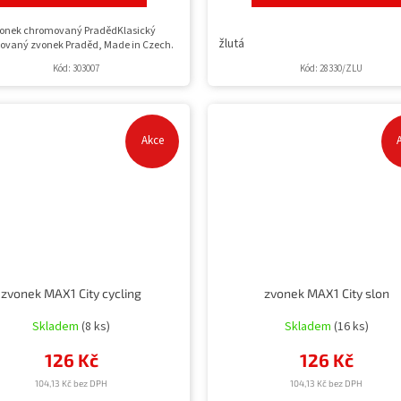
onek chromovaný PradědKlasický
žlutá
vaný zvonek Praděd, Made in Czech.
Kód:
303007
Kód:
28330/ZLU
Akce
zvonek MAX1 City cycling
zvonek MAX1 City slon
Skladem
(8 ks)
Skladem
(16 ks)
126 Kč
126 Kč
104,13 Kč bez DPH
104,13 Kč bez DPH