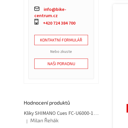
info@bike-
centrum.cz
+420 724 384 700
KONTAKTNÍ FORMULÁŘ
Nebo zkuste
NAŠI PORADNU
Hodnocení produktů
Kliky SHIMANO Cues FC-U6000-1, 175mm, 32 zubům, s ložisky, 11,10,9 speed
Milan Řehák
|
Hodnocení produktu je 5 z 5 hvězdiček.