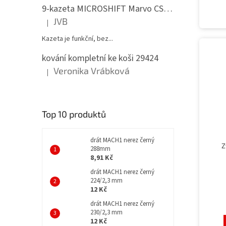
9-kazeta MICROSHIFT Marvo CS-H092 11-36 zubů
JVB
|
Hodnocení produktu je 5 z 5 hvězdiček.
Kazeta je funkční, bez...
kování kompletní ke koši 29424
Veronika Vrábková
|
Hodnocení produktu je 5 z 5 hvězdiček.
Top 10 produktů
drát MACH1 nerez černý
Z
288mm
8,91 Kč
drát MACH1 nerez černý
224/2,3 mm
12 Kč
drát MACH1 nerez černý
230/2,3 mm
12 Kč