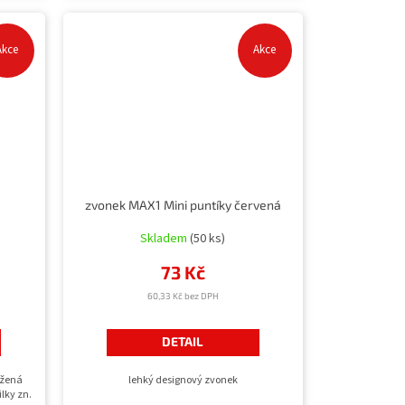
Akce
Akce
zvonek MAX1 Mini puntíky červená
Skladem
(50 ks)
73 Kč
60,33 Kč bez DPH
DETAIL
ožená
lehký designový zvonek
lky zn.