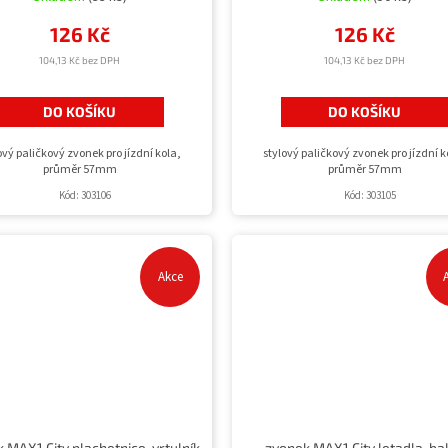
126 Kč
126 Kč
104,13 Kč bez DPH
104,13 Kč bez DPH
DO KOŠÍKU
DO KOŠÍKU
ový paličkový zvonek pro jízdní kola,
stylový paličkový zvonek pro jízdní k
průměr 57mm
průměr 57mm
Kód:
303106
Kód:
303105
Akce
 MAX1 City plachetnice, vrtulník
zvonek MAX1 City letadla, ba