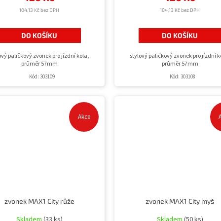
104,13 Kč bez DPH
104,13 Kč bez DPH
DO KOŠÍKU
DO KOŠÍKU
ový paličkový zvonek pro jízdní kola,
stylový paličkový zvonek pro jízdní k
průměr 57mm
průměr 57mm
Kód:
303109
Kód:
303108
Akce
zvonek MAX1 City růže
zvonek MAX1 City myš
Skladem
(33 ks)
Skladem
(50 ks)