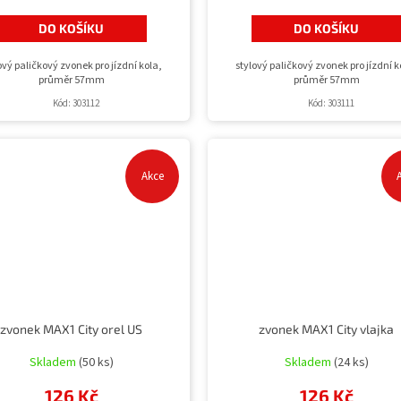
DO KOŠÍKU
DO KOŠÍKU
ový paličkový zvonek pro jízdní kola,
stylový paličkový zvonek pro jízdní k
průměr 57mm
průměr 57mm
Kód:
303112
Kód:
303111
Akce
zvonek MAX1 City orel US
zvonek MAX1 City vlajka
Skladem
(50 ks)
Skladem
(24 ks)
126 Kč
126 Kč