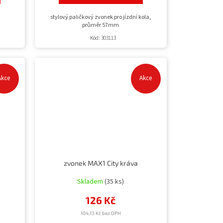
stylový paličkový zvonek pro jízdní kola,
průměr 57mm
Kód:
303113
Akce
Akce
zvonek MAX1 City kráva
Skladem
(35 ks)
126 Kč
104,13 Kč bez DPH