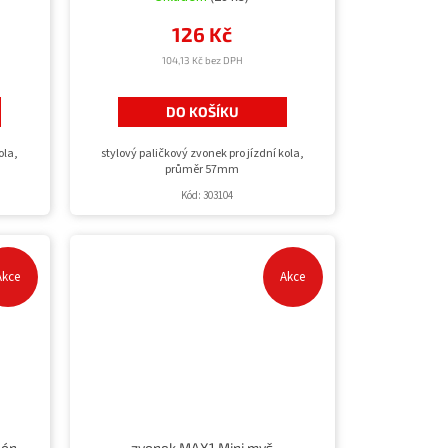
126 Kč
104,13 Kč bez DPH
DO KOŠÍKU
ola,
stylový paličkový zvonek pro jízdní kola,
průměr 57mm
Kód:
303104
Akce
Akce
lón
zvonek MAX1 Mini myš