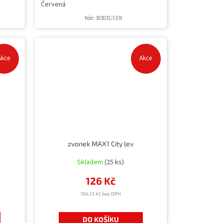
Červená
Kód:
303031/CER
Akce
Akce
zvonek MAX1 City lev
Skladem
(25 ks)
126 Kč
104,13 Kč bez DPH
DO KOŠÍKU