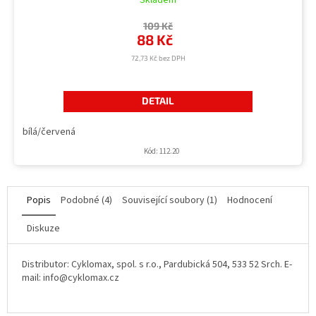
109 Kč
88 Kč
72,73 Kč bez DPH
DETAIL
bílá/červená
Kód:
112.20
Popis
Podobné (4)
Související soubory (1)
Hodnocení
Diskuze
Distributor: Cyklomax, spol. s r.o., Pardubická 504, 533 52 Srch. E-
mail: info@cyklomax.cz