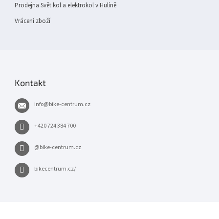
Prodejna Svět kol a elektrokol v Hulíně
Vrácení zboží
Kontakt
info
@
bike-centrum.cz
+420 724 384 700
@bike-centrum.cz
bikecentrum.cz/
×