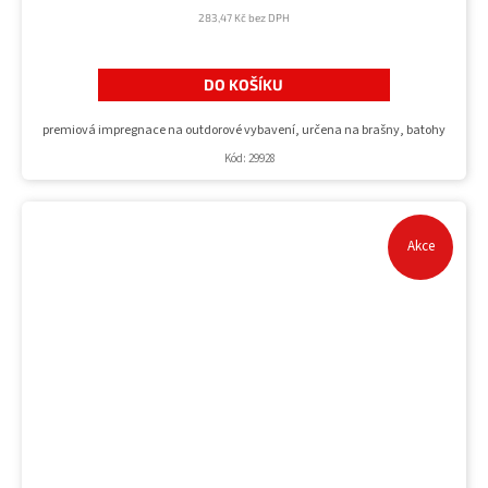
283,47 Kč bez DPH
DO KOŠÍKU
premiová impregnace na outdorové vybavení, určena na brašny, batohy
Kód:
29928
Akce