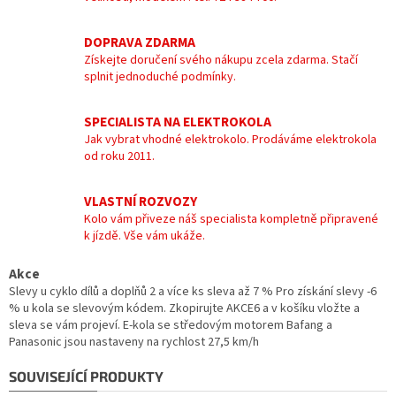
DOPRAVA ZDARMA
Získejte doručení svého nákupu zcela zdarma. Stačí
splnit jednoduché podmínky.
SPECIALISTA NA ELEKTROKOLA
Jak vybrat vhodné elektrokolo. Prodáváme elektrokola
od roku 2011.
VLASTNÍ ROZVOZY
Kolo vám přiveze náš specialista kompletně připravené
k jízdě. Vše vám ukáže.
Akce
Slevy u cyklo dílů a doplňů 2 a více ks sleva až 7 % Pro získání slevy -6
% u kola se slevovým kódem. Zkopirujte AKCE6 a v košíku vložte a
sleva se vám projeví. E-kola se středovým motorem Bafang a
Panasonic jsou nastaveny na rychlost 27,5 km/h
SOUVISEJÍCÍ PRODUKTY