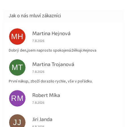
Martina Hejnová
MH
Hodnocení obchodu je 5 z 5 hvězdiček.
7.8.2026
Dobrý den,jsem naprosto spokojená.Děkuji.Hejnova
Martina Trojanová
MT
Hodnocení obchodu je 5 z 5 hvězdiček.
7.8.2026
První nákup, zboží dorazilo rychle, vše v pořádku.
Robert Míka
RM
Hodnocení obchodu je 5 z 5 hvězdiček.
7.8.2026
Jiri Janda
JJ
Hodnocení obchodu je 5 z 5 hvězdiček.
6.8.2026