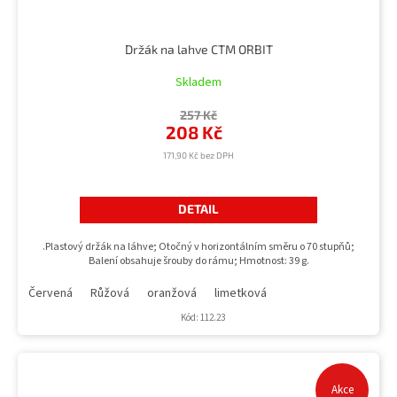
Držák na lahve CTM ORBIT
Skladem
257 Kč
208 Kč
171,90 Kč bez DPH
DETAIL
.Plastový držák na láhve; Otočný v horizontálním směru o 70 stupňů;
Balení obsahuje šrouby do rámu; Hmotnost: 39 g.
Červená
Růžová
oranžová
limetková
Kód:
112.23
Akce