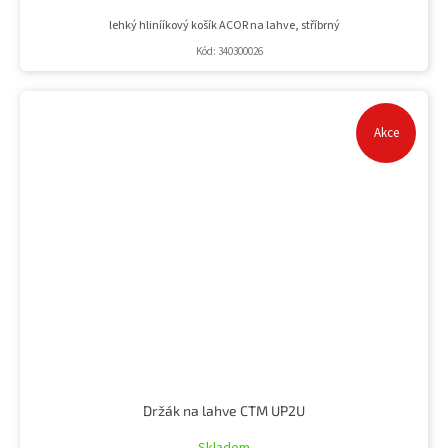
lehký hlinííkový košík ACOR na lahve, stříbrný
Kód:
340300026
Akce
Držák na lahve CTM UP2U
Skladem