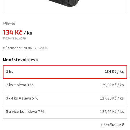
Měrná
149 Kč
cena:
134 Kč
/ ks
110,74 Kč bez DPH
Můžeme doručit do:
12.8.2026
Množstevní sleva
1 ks
134 Kč
/ ks
2 ks = sleva 3 %
129,98 Kč
/ ks
3 - 4 ks = sleva 5 %
127,30 Kč
/ ks
5 a více ks = sleva 7 %
124,62 Kč
/ ks
Ušetříte
0 Kč