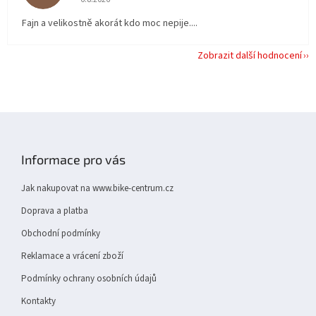
Fajn a velikostně akorát kdo moc nepije....
Zobrazit další hodnocení
Z
á
p
Informace pro vás
a
t
Jak nakupovat na www.bike-centrum.cz
í
Doprava a platba
Obchodní podmínky
Reklamace a vrácení zboží
Podmínky ochrany osobních údajů
Kontakty