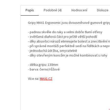
Popis
Podobné (4)
Hodnocení
Diskuze
Gripy MAX1 Ergonomic jsou dvousměsové gumové gripy, k
- padnou skvěle do ruky a velmi dobře tlumí otřesy
- zvětšená dlaňová část pro ještě větší pohodlí
- díky absorbci nárazů eliminujete bolest a znecitlivění 
- při správné montáži perfektně sedí na řídítkách a nepr
- jednoduchá údržba, omyvatelné
- díky otevřeným koncům je možné kombinovat s rohy
- délka gripu: 130mm
- barva: černo/růžové
Více na:
MAX1.CZ