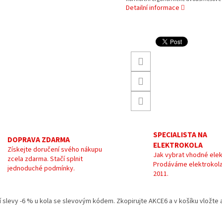
Detailní informace
SPECIALISTA NA
DOPRAVA ZDARMA
ELEKTROKOLA
Získejte doručení svého nákupu
Jak vybrat vhodné elek
zcela zdarma. Stačí splnit
Prodáváme elektrokola
jednoduché podmínky.
2011.
kání slevy -6 % u kola se slevovým kódem. Zkopirujte AKCE6 a v košíku vložt