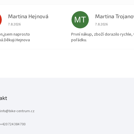
Martina Hejnová
Martina Trojan
MT
Hodnocení obchodu je 5 z 5 hvězdiček.
Hodnocení obchodu je
7.8.2026
7.8.2026
en,jsem naprosto
První nákup, zboží dorazilo rychle,
á.Děkuji.Hejnova
pořádku.
akt
info
@
bike-centrum.cz
+420 724 384 700