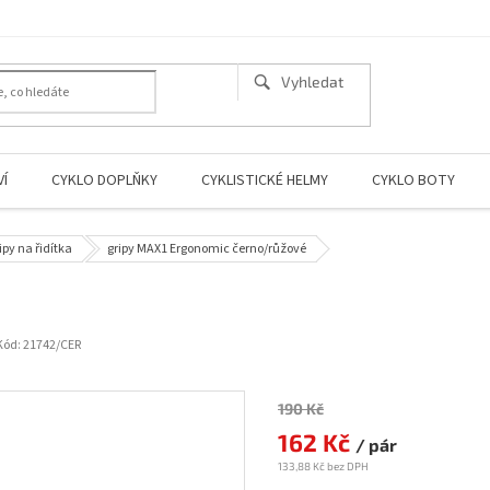
Í
CYKLO DOPLŇKY
CYKLISTICKÉ HELMY
CYKLO BOTY
ipy na řidítka
gripy MAX1 Ergonomic černo/růžové
Kód:
21742/CER
190 Kč
Měrná
cena:
162 Kč
/ pár
133,88 Kč bez DPH