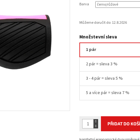
Barva
Můžeme doručit do:
12.8.2026
Množstevní sleva
1 pár
2 pár = sleva 3 %
3 - 4 pár = sleva 5 %
5 a více pár = sleva 7 %
PŘIDAT DO KOŠ
komfortní ergonomické dvousměsové