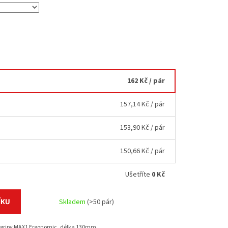
162 Kč
/ pár
157,14 Kč
/ pár
153,90 Kč
/ pár
150,66 Kč
/ pár
Ušetříte
0 Kč
ÍKU
Skladem
(>50 pár)
 gripy MAX1 Ergonomic, délka 130mm