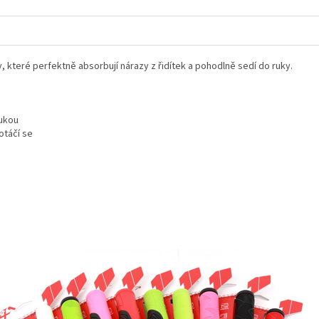
teré perfektně absorbují nárazy z řidítek a pohodlně sedí do ruky.
rukou
otáčí se