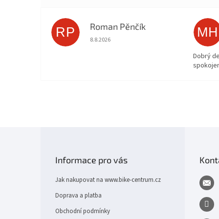
Roman Pěnčík
RP
MH
Hodnocení obchodu je 5 z 5 hvězdiček.
8.8.2026
Dobrý d
spokojen
Z
á
p
Informace pro vás
Kont
a
t
Jak nakupovat na www.bike-centrum.cz
í
Doprava a platba
Obchodní podmínky