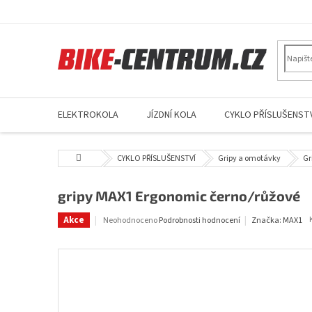
Přejít
na
obsah
ELEKTROKOLA
JÍZDNÍ KOLA
CYKLO PŘÍSLUŠENSTV
Domů
CYKLO PŘÍSLUŠENSTVÍ
Gripy a omotávky
Gr
gripy MAX1 Ergonomic černo/růžové
Průměrné
Akce
Neohodnoceno
Podrobnosti hodnocení
Značka:
MAX1
hodnocení
produktu
je
0,0
z
5
hvězdiček.