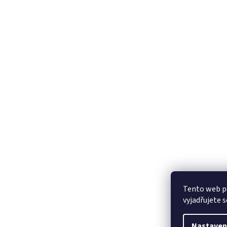
Tento web p
vyjadřujete s
Nastaven