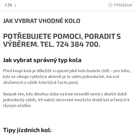
Přejít
Přihlášení
CZK
na
obsah
JAK VYBRAT VHODNÉ KOLO
POTŘEBUJETE POMOCI, PORADIT S
VÝBĚREM.
TEL. 724 384 700.
Jak vybrat správný typ kola
Před koupí kola je důležité si ujasnit jaké kolo budete chtít – pro toho,
kdo se věnuje cyklistice aktivně je to velmi jednoduché, má své
zkušenosti a výběr kola bývá často jasný.
Naopak ten, kdo dlouhou dobu na kole neseděl nemá v dnešní době
jednoduchý výběr, trh nabízí obrovské množství druhů kol určených k
různým účelům.
Tipy jízdních kol: