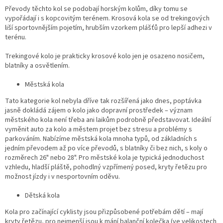
Převody těchto kol se podobají horským kolům, díky tomu se
vypořádají i s kopcovitým terénem. Krosová kola se od trekingových
liší sportovnějším pojetím, hrubším vzorkem plášťů pro lepší adhezi v
terénu.
Trekingové kolo je prakticky krosové kolo jen je osazeno nosičem,
blatníky a osvětlením.
Městská kola
Tato kategorie kol nebyla dříve tak rozšířená jako dnes, poptávka
jasně dokládá zájem o kolo jako dopravní prostředek – význam
městského kola není třeba ani laikům podrobně představovat. Ideální
vyměnit auto za kolo a městem projet bez stresu a problémy s
parkováním. Nabízíme městská kola mnoha typů, od základních s
jedním převodem až po více převodů, s blatníky či bez nich, s koly o
rozměrech 26" nebo 28". Pro městské kola je typická jednoduchost
vzhledu, hladší pláště, pohodlný vzpřímený posed, kryty řetězu pro
možnost jízdy i v nesportovním oděvu.
Dětská kola
Kola pro začínající cyklisty jsou přizpůsobené potřebám dětí – mají
kryty řetězu, pro nejmenší jsou k mání balanční kolečka (ve velikostech