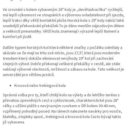
Ve srovnání s kolem vybaveným 26" koly je „devětadvacítka“ rychlejší,
má lepší výkonnost ve stoupáních a výbornou ovladatelnost při sjezdu,
lepší trakci díky větší kontaktní ploše.Horská kola s 29" koly nabízí také
snadnější překonávání překážek.To je dáno menším nájezdovým úhlem
a velikostí pneumatiky. Větší kola znamenají i výrazně lepší tlumení a
komfort při jízdě.
Dalším typem horských kol která některé značky z počátku odmítaly a
ukázalo se že mají na trhu své místo, jsou 27,5", která jsou moderním
trendem který dokáže eliminovat nevýhody 29" kol při zachování
stejných výhod. Dobře překonají veškeré překážky v cestě, ale stále
nabízejí výborné vlastnosti, mrštnost a zábavu na kole. Tato velikost je
univerzální pro většinu jezdců.
Krosová nebo trekingová kola
Správná volba pro ty, kteří chtějí kolo na výlety a do lehčího terénu s
převahou zpevněných cest a cyklostezek, charakteristické jsou 28"
ráfky s užšími plášti s nevýrazným vzorkem o šíři kolem 30-40 mm,
vzpřímený pohodlný posed. Na rámech naleznete navárky pro nosiče,
blatníky, stojánky apod., trekingová a krosová kola často bývají takto
již vybavena.