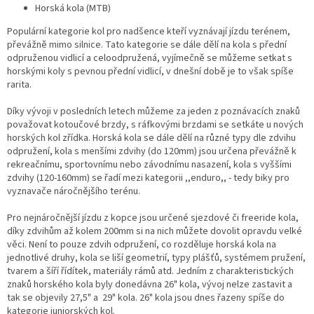
Horská kola (MTB)
Populární kategorie kol pro nadšence kteří vyznávají jízdu terénem,
převážně mimo silnice. Tato kategorie se dále dělí na kola s přední
odpruženou vidlicí a celoodpružená, vyjímečně se můžeme setkat s
horskými koly s pevnou přední vidlicí, v dnešní době je to však spíše
rarita.
Díky vývoji v posledních letech můžeme za jeden z poznávacích znaků
považovat kotoučové brzdy, s ráfkovými brzdami se setkáte u nových
horských kol zřídka. Horská kola se dále dělí na různé typy dle zdvihu
odpružení, kola s menšími zdvihy (do 120mm) jsou určena převážně k
rekreačnímu, sportovnímu nebo závodnímu nasazení, kola s vyššími
zdvihy (120-160mm) se řadí mezi kategorii ,,enduro,, - tedy biky pro
vyznavače náročnějšího terénu.
Pro nejnáročnější jízdu z kopce jsou určené sjezdové či freeride kola,
díky zdvihům až kolem 200mm si na nich můžete dovolit opravdu velké
věci. Není to pouze zdvih odpružení, co rozděluje horská kola na
jednotlivé druhy, kola se liší geometrií, typy plášťů, systémem pružení,
tvarem a šíří řídítek, materiály rámů atd. Jedním z charakteristických
znaků horského kola byly donedávna 26" kola, vývoj nelze zastavit a
tak se objevily 27,5" a 29" kola. 26" kola jsou dnes řazeny spíše do
kategorie juniorských kol.