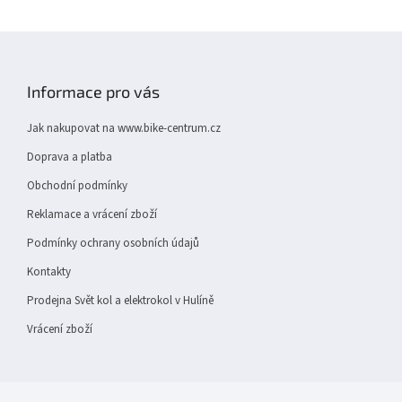
Z
á
p
Informace pro vás
a
t
Jak nakupovat na www.bike-centrum.cz
í
Doprava a platba
Obchodní podmínky
Reklamace a vrácení zboží
Podmínky ochrany osobních údajů
Kontakty
Prodejna Svět kol a elektrokol v Hulíně
Vrácení zboží