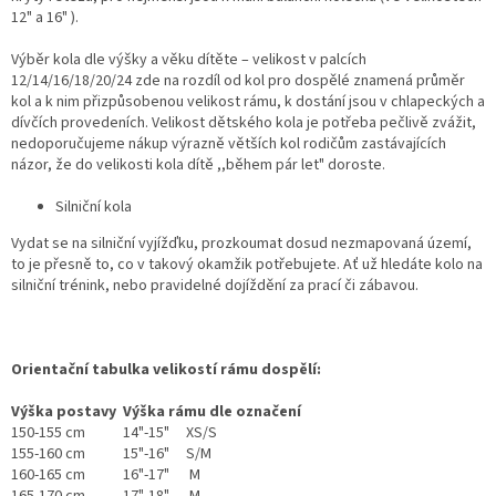
12" a 16" ).
Výběr kola dle výšky a věku dítěte – velikost v palcích
12/14/16/18/20/24 zde na rozdíl od kol pro dospělé znamená průměr
kol a k nim přizpůsobenou velikost rámu, k dostání jsou v chlapeckých a
dívčích provedeních. Velikost dětského kola je potřeba pečlivě zvážit,
nedoporučujeme nákup výrazně větších kol rodičům zastávajících
názor, že do velikosti kola dítě ,,během pár let" doroste.
Silniční kola
Vydat se na silniční vyjížďku, prozkoumat dosud nezmapovaná území,
to je přesně to, co v takový okamžik potřebujete. Ať už hledáte kolo na
silniční trénink, nebo pravidelné dojíždění za prací či zábavou.
Orientační tabulka velikostí rámu dospělí:
Výška postavy
Výška rámu dle označení
150-155 cm
14"-15" XS/S
155-160 cm
15"-16" S/M
160-165 cm
16"-17" M