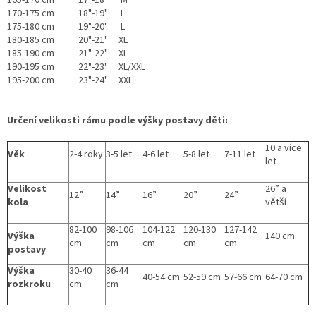
165-170 cm
17"-18" M
170-175 cm
18"-19" L
175-180 cm
19"-20" L
180-185 cm
20"-21" XL
185-190 cm
21"-22" XL
190-195 cm
22"-23" XL/XXL
195-200 cm
23"-24" XXL
Určení velikosti rámu podle výšky postavy děti:
10 a více
Věk
2-4 roky
3-5 let
4-6 let
5-8 let
7-11 let
let
Velikost
26” a
12”
14”
16”
20”
24”
kola
větší
82-100
98-106
104-122
120-130
127-142
Výška
140 cm
cm
cm
cm
cm
cm
postavy
Výška
30-40
36-44
40-54 cm
52-59 cm
57-66 cm
64-70 cm
rozkroku
cm
cm