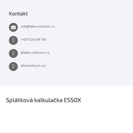
Kontakt
info
@
bike-centrum.cz
+420 724 384 700
@bike-centrum.cz
bikecentrum.cz/
×
Splátková kalkulačka ESSOX