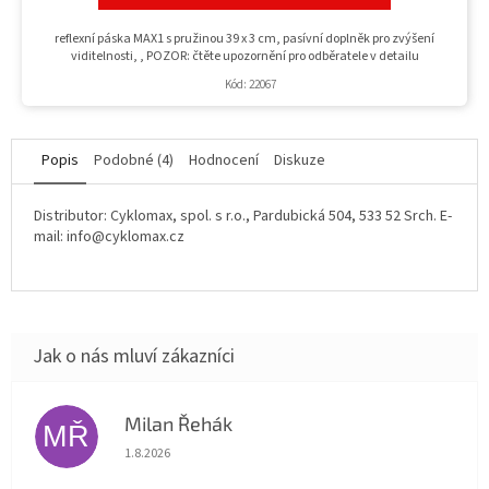
reflexní páska MAX1 s pružinou 39 x 3 cm, pasívní doplněk pro zvýšení
viditelnosti, , POZOR: čtěte upozornění pro odběratele v detailu
Kód:
22067
Popis
Podobné (4)
Hodnocení
Diskuze
Distributor: Cyklomax, spol. s r.o., Pardubická 504, 533 52 Srch. E-
mail: info@cyklomax.cz
Milan Řehák
MŘ
Hodnocení obchodu je 5 z 5 hvězdiček.
1.8.2026