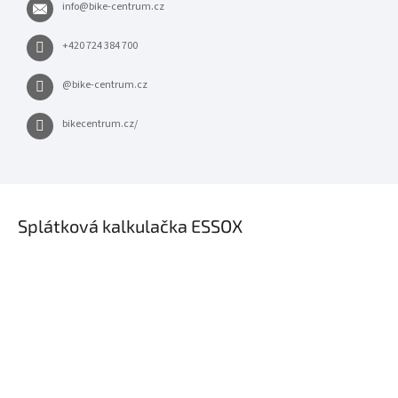
info
@
bike-centrum.cz
+420 724 384 700
@bike-centrum.cz
bikecentrum.cz/
×
Splátková kalkulačka ESSOX