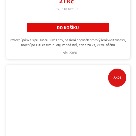
21 Kč
17,36 Kč bez DPH
DO KOŠÍKU
reflexní páska s pružinou 39 x 3 cm, pasívní doplněk pro zvýšení viditelnosti,
balení po 10ti ks = min. obj. množství, cena za ks, v PVC sáčku
Kód:
22068
Akce