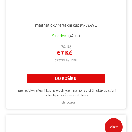
magnetický reflexní klip M-WAVE
Skladem
(42 ks)
74 Kč
67 Kč
55,37 Kč bez DPH
DO KOŠÍKU
magnetický reflexní klip, pro uchycení na nohavici či rukáv, pasívní
doplněk pro zvýšení viditelnosti
Kód:
22070
Akce