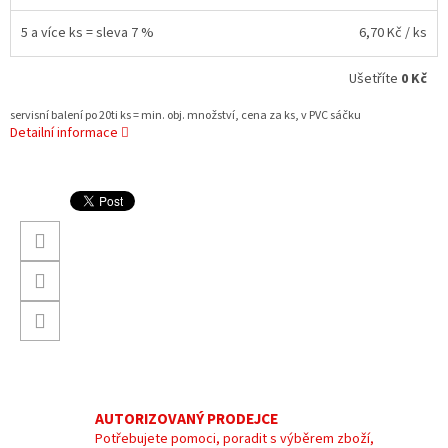
5 a více ks = sleva 7 %
6,70 Kč
/ ks
Ušetříte
0 Kč
servisní balení po 20ti ks = min. obj. množství, cena za ks, v PVC sáčku
Detailní informace
AUTORIZOVANÝ PRODEJCE
Potřebujete pomoci, poradit s výběrem zboží,