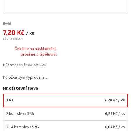
Měrná
8 Kč
cena:
7,20 Kč
/ ks
5,95 Kč bez DPH
Čekáme na naskladnění,
prosíme o trpělivost
Můžeme doručit do:
7.9.2026
Položka byla vyprodána…
Množstevní sleva
1 ks
7,20 Kč
/ ks
2 ks = sleva 3 %
6,98 Kč
/ ks
3 - 4 ks = sleva 5 %
6,84 Kč
/ ks