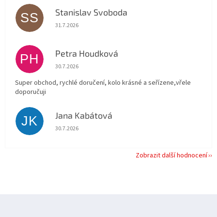
Stanislav Svoboda
SS
Hodnocení obchodu je 5 z 5 hvězdiček.
31.7.2026
Petra Houdková
PH
Hodnocení obchodu je 5 z 5 hvězdiček.
30.7.2026
Super obchod, rychlé doručení, kolo krásné a seřízene,vřele
doporučuji
Jana Kabátová
JK
Hodnocení obchodu je 5 z 5 hvězdiček.
30.7.2026
Zobrazit další hodnocení
Z
á