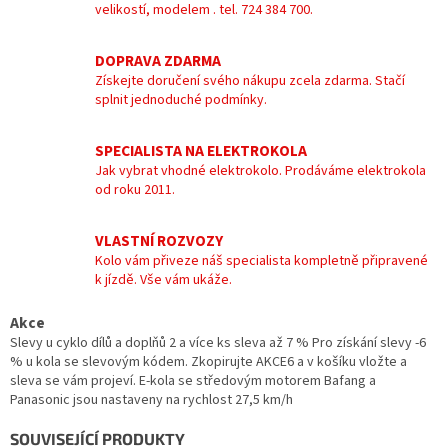
velikostí, modelem . tel. 724 384 700.
DOPRAVA ZDARMA
Získejte doručení svého nákupu zcela zdarma. Stačí
splnit jednoduché podmínky.
SPECIALISTA NA ELEKTROKOLA
Jak vybrat vhodné elektrokolo. Prodáváme elektrokola
od roku 2011.
VLASTNÍ ROZVOZY
Kolo vám přiveze náš specialista kompletně připravené
k jízdě. Vše vám ukáže.
Akce
Slevy u cyklo dílů a doplňů 2 a více ks sleva až 7 % Pro získání slevy -6
% u kola se slevovým kódem. Zkopirujte AKCE6 a v košíku vložte a
sleva se vám projeví. E-kola se středovým motorem Bafang a
Panasonic jsou nastaveny na rychlost 27,5 km/h
SOUVISEJÍCÍ PRODUKTY