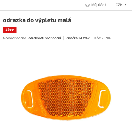
Přejít
Můj účet
CZK
na
obsah
odrazka do výpletu malá
Akce
Průměrné
Neohodnoceno
Podrobnosti hodnocení
Kód:
28204
Značka:
M-WAVE
hodnocení
produktu
je
0,0
z
5
hvězdiček.