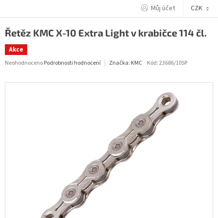
Přejít
Můj účet
CZK
na
obsah
Řetěz KMC X-10 Extra Light v krabičce 114 čl.
Akce
Průměrné
Neohodnoceno
Podrobnosti hodnocení
Kód:
23686/10SP
Značka:
KMC
hodnocení
produktu
je
0,0
z
5
hvězdiček.