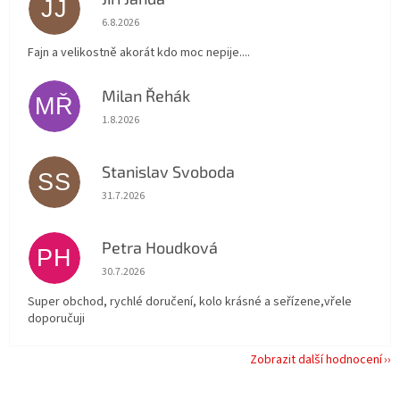
JJ
Hodnocení obchodu je 5 z 5 hvězdiček.
6.8.2026
Fajn a velikostně akorát kdo moc nepije....
Milan Řehák
MŘ
Hodnocení obchodu je 5 z 5 hvězdiček.
1.8.2026
Stanislav Svoboda
SS
Hodnocení obchodu je 5 z 5 hvězdiček.
31.7.2026
Petra Houdková
PH
Hodnocení obchodu je 5 z 5 hvězdiček.
30.7.2026
Super obchod, rychlé doručení, kolo krásné a seřízene,vřele
doporučuji
Zobrazit další hodnocení