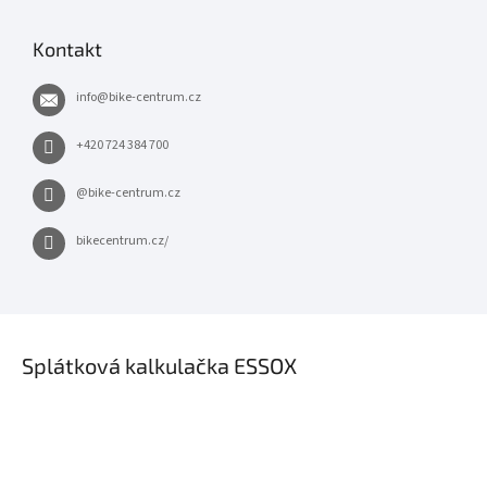
Kontakt
info
@
bike-centrum.cz
+420 724 384 700
@bike-centrum.cz
bikecentrum.cz/
×
Splátková kalkulačka ESSOX