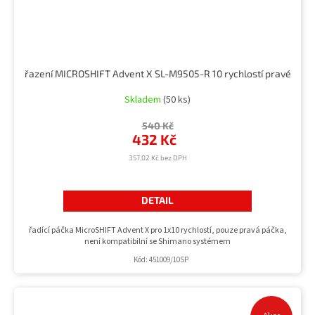
řazení MICROSHIFT Advent X SL-M9505-R 10 rychlostí pravé
Skladem
(50 ks)
540 Kč
432 Kč
357,02 Kč bez DPH
DETAIL
řadící páčka MicroSHIFT Advent X pro 1x10 rychlostí, pouze pravá páčka,
není kompatibilní se Shimano systémem
Kód:
451009/10SP