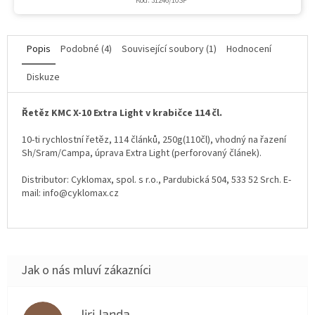
Kód:
31246/10SP
Popis
Podobné (4)
Související soubory (1)
Hodnocení
Diskuze
Řetěz KMC X-10 Extra Light v krabičce 114 čl.
10-ti rychlostní řetěz, 114 článků, 250g(110čl), vhodný na řazení
Sh/Sram/Campa, úprava Extra Light (perforovaný článek).
Distributor: Cyklomax, spol. s r.o., Pardubická 504, 533 52 Srch. E-
mail: info@cyklomax.cz
Jiri Janda