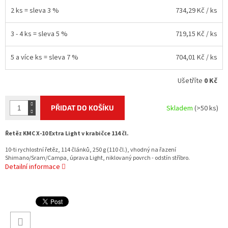
2 ks = sleva 3 %
734,29 Kč
/ ks
3 - 4 ks = sleva 5 %
719,15 Kč
/ ks
5 a více ks = sleva 7 %
704,01 Kč
/ ks
Ušetříte
0 Kč
PŘIDAT DO KOŠÍKU
Skladem
(>50 ks)
Řetěz KMC X-10 Extra Light v krabičce 114 čl.
10-ti rychlostní řetěz, 114 článků, 250 g (110 čl.), vhodný na řazení
Shimano/Sram/Campa, úprava Light, niklovaný povrch - odstín stříbro.
Detailní informace