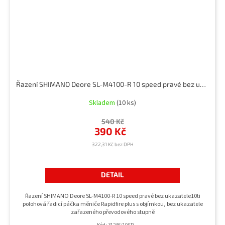
Řazení SHIMANO Deore SL-M4100-R 10 speed pravé bez ukazatele
Skladem
(10 ks)
540 Kč
390 Kč
322,31 Kč bez DPH
DETAIL
Řazení SHIMANO Deore SL-M4100-R 10 speed pravé bez ukazatele10ti
polohová řadicí páčka měniče Rapidfire plus s objímkou, bez ukazatele
zařazeného převodového stupně