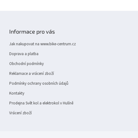
Z
á
p
Informace pro vás
a
t
Jak nakupovat na www.bike-centrum.cz
í
Doprava a platba
Obchodní podmínky
Reklamace a vrácení zboží
Podmínky ochrany osobních údajů
Kontakty
Prodejna Svět kol a elektrokol v Hulíně
Vrácení zboží