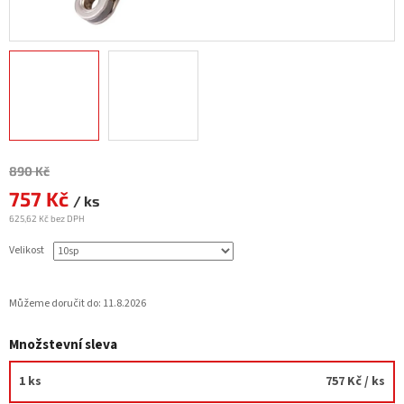
Měrná
890 Kč
cena:
757 Kč
/ ks
625,62 Kč bez DPH
Velikost
Můžeme doručit do:
11.8.2026
Množstevní sleva
1 ks
757 Kč
/ ks