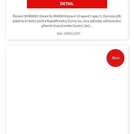
DETAIL
Řazení SHIMANO Deore SL-M6000-R pravé 10 speed I-spec II, Dynasis10ti
polohová řadicí páčká Rapidfire plus Dyna-sis, dva způsoby odřazování,
přesné rázové index.řazení, bez...
Kód:
224916/10SP
Akce