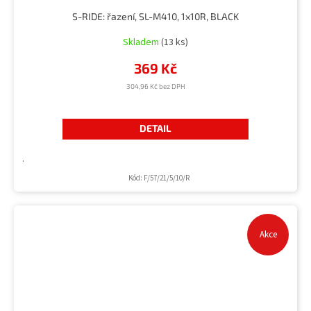
S-RIDE: řazení, SL-M410, 1x10R, BLACK
Skladem
(13 ks)
369 Kč
304,96 Kč bez DPH
DETAIL
.
Kód:
F/57/21/5/10/R
Akce