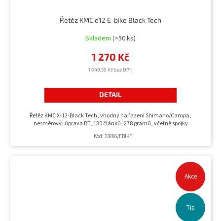
Řetěz KMC e12 E-bike Black Tech
Skladem
(>50 ks)
1 270 Kč
1 049,59 Kč bez DPH
DETAIL
Řetěz KMC X-12-Black Tech, vhodný na řazení Shimano/Campa,
nesměrový, úprava BT, 130 článků, 278 gramů, včetně spojky
Kód:
23886/EBIKE
Akce
Tip