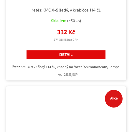
řetěz KMC X-9 šedý, v krabičce 114 čl.
Skladem
(>50 ks)
332 Kč
274,38 Kč bez DPH
DETAIL
řetěz KMC X-9-73 šedý 114 čl., vhodný na řazení Shimano/Sram/Campa
Kód:
23653/9SP
Akce