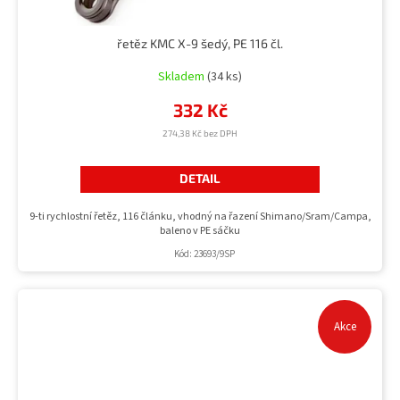
řetěz KMC X-9 šedý, PE 116 čl.
Skladem
(34 ks)
332 Kč
274,38 Kč bez DPH
DETAIL
9-ti rychlostní řetěz, 116 článku, vhodný na řazení Shimano/Sram/Campa,
baleno v PE sáčku
Kód:
23693/9SP
Akce