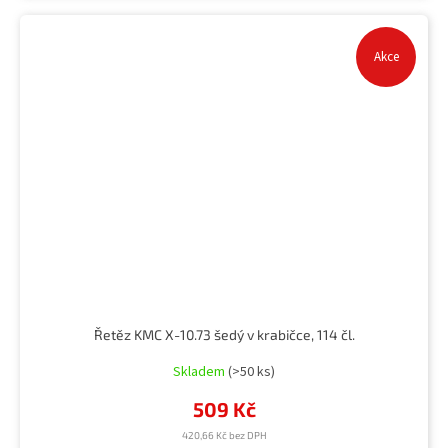
Akce
Řetěz KMC X-10.73 šedý v krabičce, 114 čl.
Skladem
(>50 ks)
509 Kč
420,66 Kč bez DPH