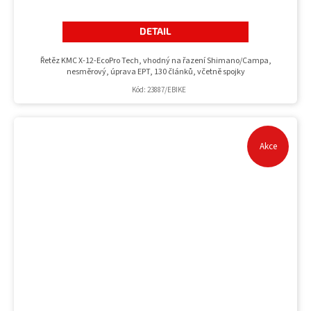
DETAIL
Řetěz KMC X-12-EcoPro Tech, vhodný na řazení Shimano/Campa,
nesměrový, úprava EPT, 130 článků, včetně spojky
Kód:
23887/EBIKE
Akce