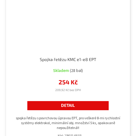
Spojka řetězu KMC e1-e8 EPT
Skladem
(28 bal)
254 Kč
209,92 Kč bez DPH
DETAIL
spojka řetězu s povrchovou úpravou EPT, pro veškeré 8-mi rychlostní
systémy elektrokol, minimální obj. množství 5 ks, opakovaně
nepoužitelná!!
Kód:
239031/68SP