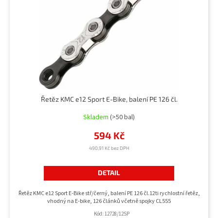
u
r
k
o
t
d
ů
u
k
t
ů
Řetěz KMC e12 Sport E-Bike, balení PE 126 čl.
Skladem
(>50 bal)
594 Kč
490,91 Kč bez DPH
DETAIL
Řetěz KMC e12 Sport E-Bike stř/černý, balení PE 126 čl.12ti rychlostní řetěz,
vhodný na E-bike, 126 článků včetně spojky CL555
Kód:
12728/12SP