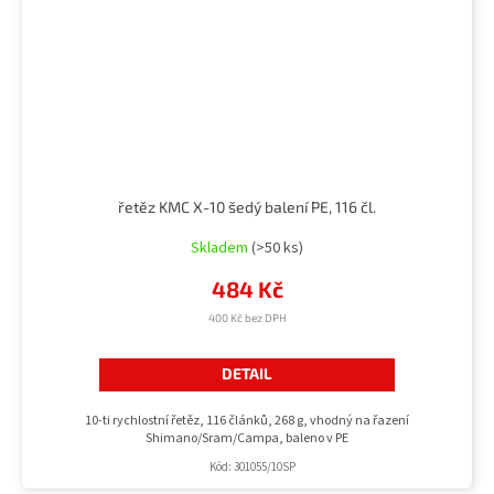
řetěz KMC X-10 šedý balení PE, 116 čl.
Skladem
(>50 ks)
484 Kč
400 Kč bez DPH
DETAIL
10-ti rychlostní řetěz, 116 článků, 268 g, vhodný na řazení
Shimano/Sram/Campa, baleno v PE
Kód:
301055/10SP