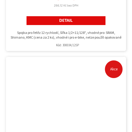
266,12 Kč bez DPH
DETAIL
Spojka pro řetěz 12 rychlostí, šířka 1/2×11/128", vhodné pro: SRAM,
Shimano, KMC (cena za 2 ks), vhodné i pro e-bike, nelze použít opakovaně
Kód:
300034/12SP
Akce