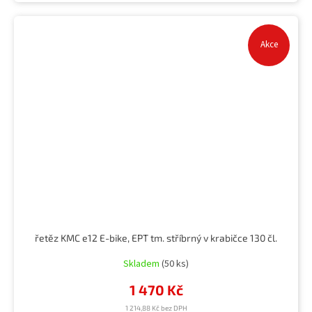
Akce
řetěz KMC e12 E-bike, EPT tm. stříbrný v krabičce 130 čl.
Skladem
(50 ks)
1 470 Kč
1 214,88 Kč bez DPH