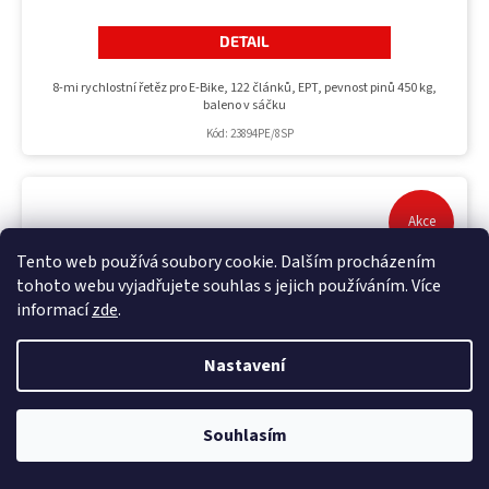
DETAIL
8-mi rychlostní řetěz pro E-Bike, 122 článků, EPT, pevnost pinů 450 kg,
baleno v sáčku
Kód:
23894PE/8SP
Akce
Tento web používá soubory cookie. Dalším procházením
tohoto webu vyjadřujete souhlas s jejich používáním. Více
informací
zde
.
Nastavení
Souhlasím