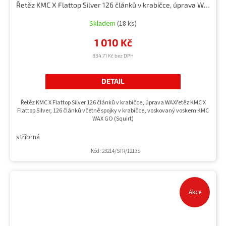
Řetěz KMC X Flattop Silver 126 článků v krabičce, úprava WAX
Skladem
(18 ks)
1 010 Kč
834,71 Kč bez DPH
DETAIL
Řetěz KMC X Flattop Silver 126 článků v krabičce, úprava WAXřetěz KMC X
Flattop Silver, 126 článků včetně spojky v krabičce, voskovaný voskem KMC
WAX GO (Squirt)
stříbrná
Kód:
23214/STR/1213S
Akce