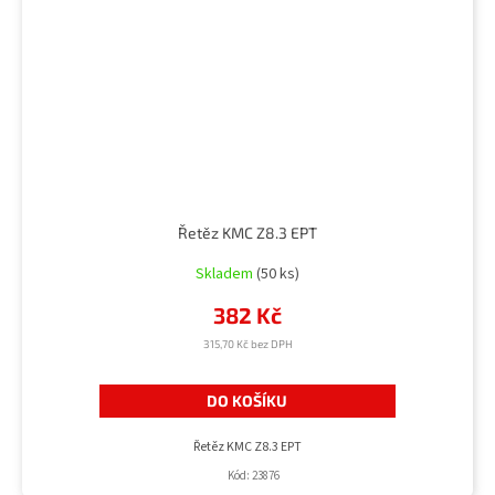
Řetěz KMC Z8.3 EPT
Skladem
(50 ks)
382 Kč
315,70 Kč bez DPH
DO KOŠÍKU
Řetěz KMC Z8.3 EPT
Kód:
23876