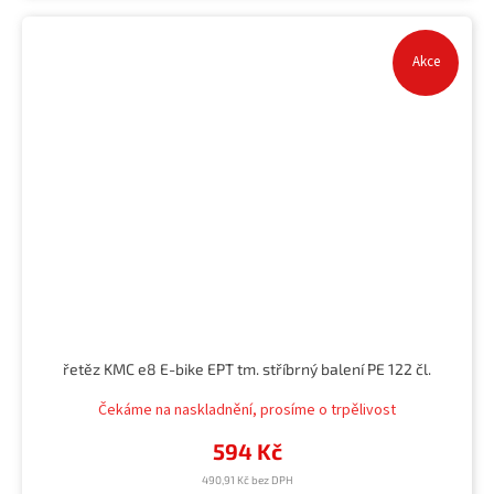
Akce
řetěz KMC e8 E-bike EPT tm. stříbrný balení PE 122 čl.
Čekáme na naskladnění, prosíme o trpělivost
594 Kč
490,91 Kč bez DPH