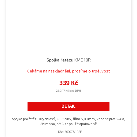
Spojka řetězu KMC 10R
Čekáme na naskladnění, prosíme o trpělivost
339 Kč
280,17 Kč bez DPH
DETAIL
Spojka pro řetěz 10 rychlostí, CL-559RS, šířka 5,88 mm, vhodné pro: SRAM,
Shimano, KMClze použít opakovaně
Kód:
300077/10SP