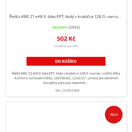
Řetěz KMC Z1 eHX E-bike EPT, šedý v krabičce 128 čl. narrow, vnitřní šířka 4,6 mm
Skladem
(29 ks)
502 Kč
414,88 Kč bez DPH
DO KOŠÍKU
Řetěz KMC Z1 eHX E-bike EPT, šedý v krabičce 128 čl. narrow, vnitřní šířka
4,6 mm1-rychlostní řetěz, 128 článků, 1/2x3/32", určený pro extrémní
disciplíny jako jsou downhill,...
Kód:
237104/EBIKE
Akce