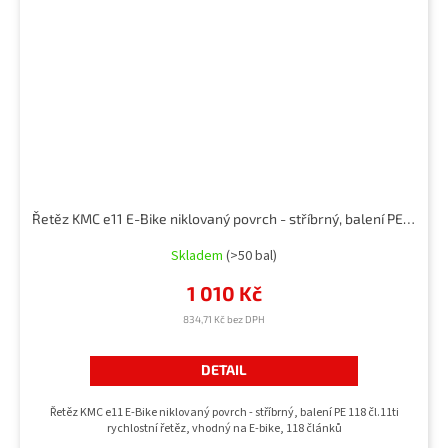
Řetěz KMC e11 E-Bike niklovaný povrch - stříbrný, balení PE 118 čl.
Skladem
(>50 bal)
1 010 Kč
834,71 Kč bez DPH
DETAIL
Řetěz KMC e11 E-Bike niklovaný povrch - stříbrný, balení PE 118 čl.11ti
rychlostní řetěz, vhodný na E-bike, 118 článků