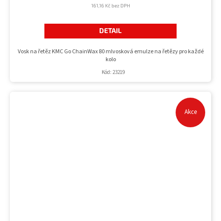
161,16 Kč bez DPH
DETAIL
Vosk na řetěz KMC Go ChainWax 80 mlvosková emulze na řetězy pro každé
kolo
Kód:
23219
Akce