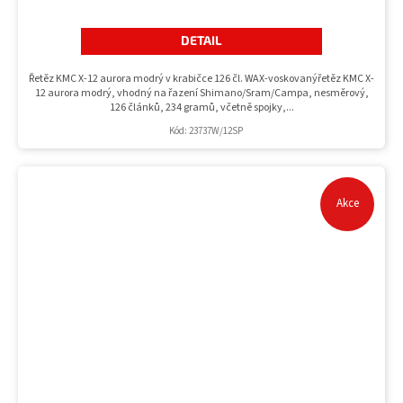
DETAIL
Řetěz KMC X-12 aurora modrý v krabičce 126 čl. WAX-voskovanýřetěz KMC X-
12 aurora modrý, vhodný na řazení Shimano/Sram/Campa, nesměrový,
126 článků, 234 gramů, včetně spojky,...
Kód:
23737W/12SP
Akce