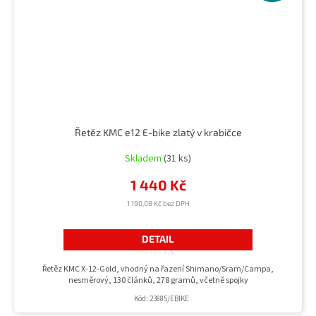
Řetěz KMC e12 E-bike zlatý v krabičce
Skladem
(31 ks)
1 440 Kč
1 190,08 Kč bez DPH
DETAIL
Řetěz KMC X-12-Gold, vhodný na řazení Shimano/Sram/Campa,
nesměrový, 130 článků, 278 gramů, včetně spojky
Kód:
23885/EBIKE