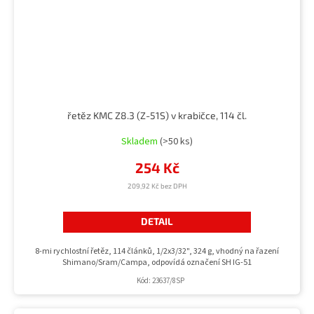
řetěz KMC Z8.3 (Z-51S) v krabičce, 114 čl.
Skladem
(>50 ks)
254 Kč
209,92 Kč bez DPH
DETAIL
8-mi rychlostní řetěz, 114 článků, 1/2x3/32", 324 g, vhodný na řazení
Shimano/Sram/Campa, odpovídá označení SH IG-51
Kód:
23637/8SP