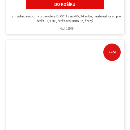
DO KOŠÍKU
náhradní převodník pro motory BOSCH gen.4/5, 34 zubů, materiál: ocel, pro
řetěz 11/128", řetězová linka 52, černý
Kód:
12989
Akce