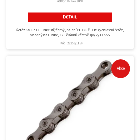
490,91 Kč bez DPH
DETAIL
Řetěz KMC e11 E-Bike stř/černý, balení PE 126 čl.11ti rychlostní řetěz,
vhodný na E-bike, 126 článků včetně spojky CL555
Kód:
28253/11SP
Akce