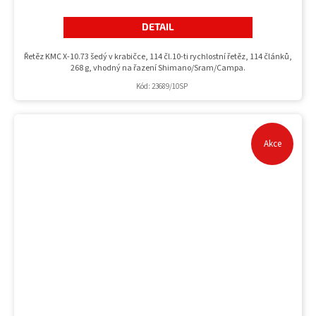
DETAIL
Řetěz KMC X-10.73 šedý v krabičce, 114 čl.10-ti rychlostní řetěz, 114 článků,
268 g, vhodný na řazení Shimano/Sram/Campa.
Kód:
23689/10SP
Akce