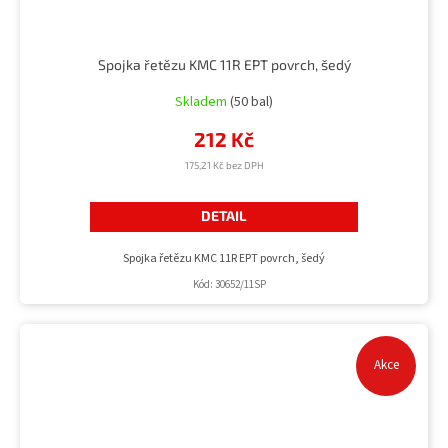
Spojka řetězu KMC 11R EPT povrch, šedý
Skladem
(50 bal)
212 Kč
175,21 Kč bez DPH
DETAIL
Spojka řetězu KMC 11R EPT povrch, šedý
Kód:
30652/11SP
Akce