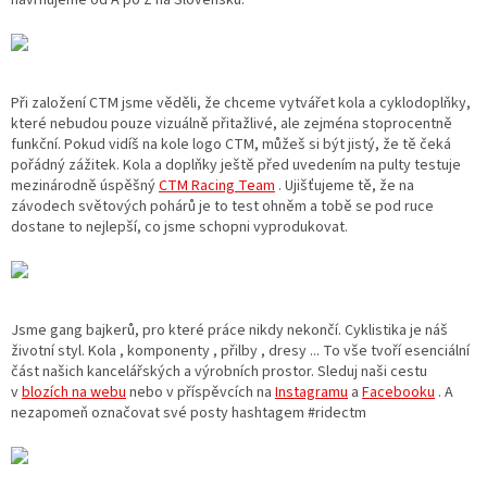
navrhujeme od A po Z na Slovensku.
Při založení CTM jsme věděli, že chceme vytvářet kola a cyklodoplňky,
které nebudou pouze vizuálně přitažlivé, ale zejména stoprocentně
funkční. Pokud vidíš na kole logo CTM, můžeš si být jistý, že tě čeká
pořádný zážitek. Kola a doplňky ještě před uvedením na pulty testuje
mezinárodně úspěšný
CTM Racing Team
. Ujišťujeme tě, že na
závodech světových pohárů je to test ohněm a tobě se pod ruce
dostane to nejlepší, co jsme schopni vyprodukovat.
Jsme gang bajkerů, pro které práce nikdy nekončí. Cyklistika je náš
životní styl.
Kola
,
komponenty
,
přilby
,
dresy
... To vše tvoří esenciální
část našich kancelářských a výrobních prostor. Sleduj naši cestu
v
blozích na webu
nebo v příspěvcích na
Instagramu
a
Facebooku
. A
nezapomeň označovat své posty hashtagem #ridectm