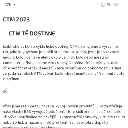
Přejít
Přihlášení
CZK
na
obsah
CTM 2023
CTM TĚ DOSTANE
Elektrokola
,
kola
a
cyklistické doplňky
CTM navrhujeme a vyrábíme
tak, jako kdybychom je tvořili pro sebe. Je jedno, jestli je to
závodní
enduro
kolo
,
dámské elektrokolo
,
silniční kolo
nebo
městský
commuter
, přístup máme vždy stejný. V cyklistickém průmyslu máme
více než třicet let zkušeností, které brousíme do dokonalosti. Věříme,
že jízda na kolech CTM vytváří každodenní úsměv na tváři a mění životy
k lepšímu.
Vždy jsme razili cestu inovace. Vývoj nových produktů CTM zastřešuje
naše vlastní R&D vývojové oddělení, které sídlí přímo na naší centrále.
Při vývoji využíváme nejnovější 3D konstrukční softwary, virtuální realitu
nebo 3D tisk a můžeme hrdě prohlásit, že naše kola a doplňky