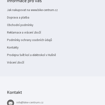
Informace pro vás
a
t
Jak nakupovat na www.bike-centrum.cz
í
Doprava a platba
Obchodní podmínky
Reklamace a vrácení zboží
Podmínky ochrany osobních údajů
Kontakty
Prodejna Svět kol a elektrokol v Hulíně
Vrácení zboží
Kontakt
info
@
bike-centrum.cz