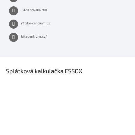
+420 724 384 700
@bike-centrum.cz
bikecentrum.cz/
×
Splátková kalkulačka ESSOX