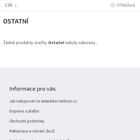
Přejít
Přihlášení
CZK
na
obsah
OSTATNÍ
Žádné produkty značky
Ostatní
nebyly nalezeny...
Z
á
p
Informace pro vás
a
t
Jak nakupovat na www.bike-centrum.cz
í
Doprava a platba
Obchodní podmínky
Reklamace a vrácení zboží